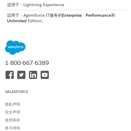
适用于：Lightning Experience
适用于：Agentforce IT服务的
Enterprise
、
Performance
和
Unlimited
Edition。
控制 IT 合规性的管理工作流
遵循合规团队如何创建、测试和维护合规控制，以执行策略、满
足法规并降低风险。了解控制如何映射到风险、业务运营流程和
资产，以及控制测试如何融入证据收集和补救工作流。
为 IT 合规性设置控制管理
1-800-667-6389
为您的组织使控制管理在线。在 Salesforce Go 中打开该功
能，启用与您的合规团队工作方式相匹配的控制实施方法，并分
配权限集，以便您的管理员可以开始编写控制、构建验证程序和
运行合规测试。
SALESFORCE
使用适用于 IT 合规性的控制
使用进程合规导航器编写合规控制、构建验证程序并运行合规测
隐私声明
试。IT 合规与流程合规导航器共享控制管理功能，因此您的合
安全声明
规团队使用相同的编写经验来定义控制，以便在您的 IT 流程中
强制执行 ISO 27001 和其他合规框架。
使用条款
参与准则
IT 合规性中的控制类型