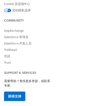
IT 合规性支持多种控制类型，这取决于它们的操作方式和验证
Cookie 首选项中心
方式。
您的隐私选择
控制效率如何推动风险评分
COMMUNITY
了解控制有效性评级如何推动剩余风险计算，控制失败如何自动
增加风险分数，以及风险所有者如何监控哪些控制可以保护他们
AppExchange
的风险。
Salesforce 管理员
Salesforce 开发人员
Trailhead
本文章是否解决您的问题？
培训
请与我们共享您的想法，以便我们进行改进！
Trust
是
否
SUPPORT & SERVICES
需要帮助？查找更多资源，或联系
专家。
获得支持