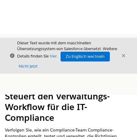
Dieser Text wurde mit dem maschinellen
Übersetzungssystem von Salesforce übersetzt. Weitere
Schließen
Schli
Details finden Sie
hier
.
Zu Englisch wechseln
Schließ
Nicht jetzt
Inhalt
Inhalt anzeigen
Steuert den Verwaltungs-
Workflow für die IT-
Compliance
Verfolgen Sie, wie ein Compliance-Team Compliance-
Kontrollen erstellt, testet und verwaltet, die Richtlinien