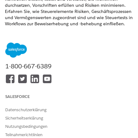
durchsetzen, Vorschriften erfüllen und Risiken minimieren.
Erfahren Sie, wie Steuerelemente Risiken, Geschäftsprozessen
und Vermögenswerten zugeordnet sind und wie Steuertests in
Workflows zur Beweiserhebung und -behebung einfließen.
ERFORDERLICHE EDITIONEN
Verfügbarkeit: Lightning Experience
Verfügbarkeit:
Enterprise
,
Performance
und
Unlimited
Edition mit Agentforce IT Service.
1-800-667-6389
Compliance-Kontrollen sind die praktischen
Schutzmaßnahmen, die Richtlinienanforderungen in
prüfbaren, messbaren Schutz verwandeln. Ein Steuerelement
erzwingt eine bestimmte Richtlinienklausel, erfüllt eine
SALESFORCE
Regulierungsklausel, schützt einen Geschäftsvorgang und
mindert ein oder mehrere Compliance-Risiken.
Datenschutzerklärung
Sicherheitserklärung
Durchgängiges Beispiel: RBAC-Erzwingungssteuerung
Nutzungsbedingungen
Verfolgen Sie, wie Sarah, eine Compliance-Administratorin,
Teilnahmerichtlinien
eine rollenbasierte Zugriffskontrolle (RBAC) erstellt und