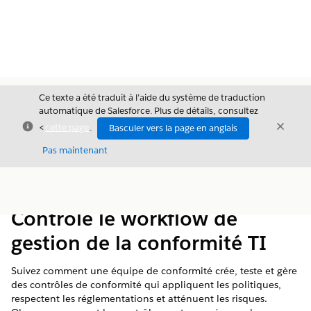
Ce texte a été traduit à l’aide du système de traduction
automatique de Salesforce. Plus de détails, consultez
Fermer
Ferme
<
cette page
.
Basculer vers la page en anglais
Fermer
Pas maintenant
Table des
Afficher la table des matières
matières
Contrôle le workflow de
gestion de la conformité TI
Suivez comment une équipe de conformité crée, teste et gère
des contrôles de conformité qui appliquent les politiques,
respectent les réglementations et atténuent les risques.