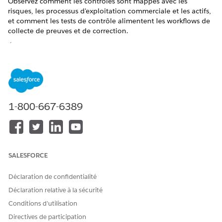
Observez comment les contrôles sont mappés avec les
risques, les processus d'exploitation commerciale et les actifs,
et comment les tests de contrôle alimentent les workflows de
collecte de preuves et de correction.
ÉDITIONS REQUISES
Disponible avec : Lightning Experience
Disponible avec : éditions
Enterprise
,
Performance
et
Unlimited
avec Agentforce IT Service.
1-800-667-6389
Les contrôles de conformité sont les garanties pratiques qui
transforment les exigences de la politique en protection
vérifiable et mesurable. Un contrôle applique une clause de
politique spécifique, satisfait à une clause de réglementation,
SALESFORCE
protège un processus d'exploitation commerciale et atténue
un ou plusieurs risques de conformité.
Déclaration de confidentialité
Exemple de bout en bout : Contrôle de l'application
Déclaration relative à la sécurité
de la loi RBAC
Conditions d’utilisation
Suivez comment Sarah, administratrice de la conformité, crée
Directives de participation