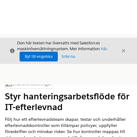
Den här texten har översatts med Salesforces
maskinöversättningssystem. Mer information
här
.
Stäng
Stäng
Stäng
Byt till engelska
Inte nu
Innehållsförteckningar
Visa innehållsförteckning
Styr hanteringsarbetsflöde för
IT-efterlevnad
Följ hur ett efterlevnadsteam skapar, testar och underhåller
efterlevnadskontroller som tillämpar policyer, uppfyller
föreskrifter och minskar risker. Se hur kontroller mappas till