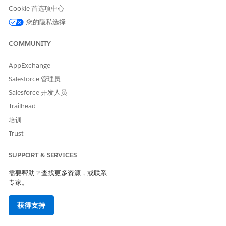
Cookie 首选项中心
Sarah 创建合规控制版本
，并记录控制的
RBAC 强制检查 (v1.0)
范围、频率（每季度）和预期证据（IAM 角色分配的屏幕截图、用
您的隐私选择
户到角色的映射的 CSV 导出）。
COMMUNITY
第 2 阶段：将控制映射到法规、策略和业务流程
AppExchange
Sarah 将控制版本映射到它强制执行和保护的记录。她使用连接记
录创建可跟踪链接：
Salesforce 管理员
Salesforce 开发人员
法规映射：她使用监管条款版本合规控制版本记录，将控制版本
链接到逻辑和物理访问监管条款的策略。该映射证明了该控制满
Trailhead
足外部监管要求。
培训
策略映射：她使用合规策略条款版本合规控制版本记录，将控制
Trust
版本链接到数据访问（RBAC 权限最低）策略条款。此映射显示
控件强制执行内部策略。
SUPPORT & SERVICES
业务流程映射：她使用业务操作流程合规控制版本记录将控制版
本链接到客户数据处理业务操作流程。此映射显示，该控件保护
需要帮助？查找更多资源，或联系
组织的核心客户数据工作流。
专家。
资产映射：她将控制版本链接到在 CMDB 中作为资产跟踪的生
产 AWS 帐户。此映射允许资产所有者查看哪些合规义务适用于
获得支持
他们的系统。