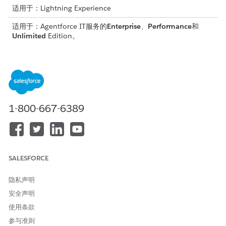
适用于：Lightning Experience
适用于：Agentforce IT服务的
Enterprise
、
Performance
和
Unlimited
Edition。
合规控制是将策略要求转化为可测试、可测量的保护的实际保障。
控制强制实施特定策略条款，满足监管条款，保护业务运营流程，
并降低一个或多个合规风险。
端到端示例：RBAC 强制控制
1-800-667-6389
遵循合规管理员 Sarah 如何创建和管理基于角色的访问控制
(RBAC) 强制检查，以满足最低权限策略要求，强制实施组织的数据
访问策略，并降低过度特权访问风险。
阶段 1：定义控制和程序
SALESFORCE
Sarah 从创建名为
的合规程序开始。此过程对生
生产访问权限管理
隐私声明
产系统中与管理访问权限相关的所有控制进行分组。
安全声明
根据此程序，她创建名为
的合规控制。该控制的目
RBAC 强制检查
使用条款
标是验证所有生产系统用户是否拥有与其工作职能一致的基于角色
的访问权限，以及没有用户对客户数据的过度访问权限。
参与准则