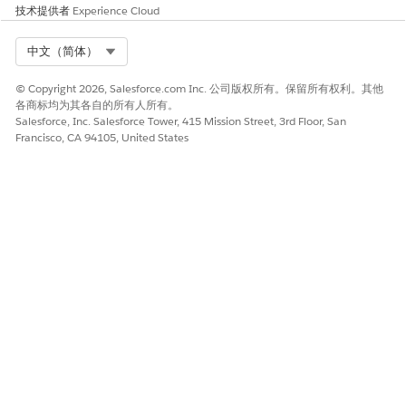
技术提供者
Experience Cloud
阶段 3：将控制与其降低的风险联系起来
Sarah 已经注册了一个合规风险，称为对客户数据的过度访问权
Select Org
中文（简体）
限。此风险描述了 IT 人员由于权限过大而可能未经授权访问客户数
据的威胁。现在，她将 RBAC 强制检查控制与此风险联系起来，以
© Copyright 2026, Salesforce.com Inc. 公司版权所有。保留所有权利。其他
显示该控制如何降低风险的严重性。
各商标均为其各自的所有人所有。
Salesforce, Inc. Salesforce Tower, 415 Mission Street, 3rd Floor, San
她创建了一个合规控制版本风险记录，将控制版本与风险联系起
Francisco, CA 94105, United States
来。她分配的控制有效性评级为 80% 有效，这表示当控制正常运
行时，它会将风险的影响降低 80%。
如果固有风险得分为 12（中度可能性 × 高影响），控制效率为
80%，剩余风险将变为：
Residual Risk = 12 × (1 - 0.80) = 2.4 (Low)
该计算向利益相关者显示，RBAC 控制正在显著降低风险。如果控
制稍后未能通过测试，有效性评级会降至 0%，剩余风险会恢复到
固有风险级别 12，触发警报和补救工作流。
第 4 阶段：定义并执行合规测试
Sarah 创建了一个名为季度 RBAC 审计的合规测试。
她使用合规控制版本测试记录将测试链接到控制版本。她计划测试