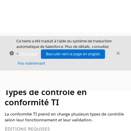
Ce texte a été traduit à l’aide du système de traduction
automatique de Salesforce. Plus de détails, consultez
Fermer
Ferme
<
cette page
.
Basculer vers la page en anglais
Fermer
Pas maintenant
Table des
Afficher la table des matières
matières
Types de contrôle en
conformité TI
La conformité TI prend en charge plusieurs types de contrôle
selon leur fonctionnement et leur validation.
ÉDITIONS REQUISES