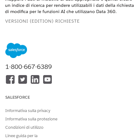
un indice di ricerca per rendere utilizzabili i dati della richiesta
di modifica per le funzioni AI che utilizzano
Data 360
.
VERSIONI (EDITION) RICHIESTE
Disponibile nelle versioni: Lightning Experience
Disponibile in:
Enterprise
Edition e
Unlimited
Edition con
Agentforce IT Service.
1-800-667-6389
AUTORIZZAZIONI UTENTE NECESSARIE
Per creare indici di ricerca:
Amministratore Data Cloud
Configurazione dello stream di dati della richiesta di
SALESFORCE
modifica
Creare uno stream di dati per inserire i dati della richiesta di
Informativa sulla privacy
modifica da Salesforce in Data Cloud.
Informativa sulla protezione
Dal Programma di avvio app, trovare e selezionare
Data
Condizioni di utilizzo
Cloud
.
Linee guida per la