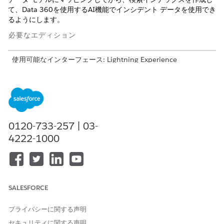
て、
Data 360
を使用するAI機能でインシデント データを使用でき
るようにします。
必要なエディション
使用可能なインターフェース: Lightning Experience
使用可能なエディション: Agentforce IT Service が付属する
Enterprise
Edition および
Unlimited
Edition。
必要なユーザー権限
0120-733-257 | 03-
検索インデックスを作成する
Data Cloud 管理者
4222-1000
インシデントデータストリームの設定
データストリームを作成して、Salesforce からインシデントデー
タを
Data 360
に取り込みます。
SALESFORCE
アプリケーションランチャーで、
[Data Cloud]
を見つけて選
択します。
プライバシーに関する声明
[データストリーム]
タブをクリックします。
セキュリティに関する声明