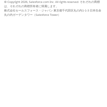
© Copyright 2026, Salesforce.com Inc. All rights reserved. それぞれの商標
は、それぞれの商標所有者に帰属します。
インシデントレコード項目をインシデントデータモデルオブジェ
株式会社セールスフォース・ジャパン 東京都千代田区丸の内1-1-3 日本生命
クト (DMO) の対応する項目に対応付けます。マッピングにより、
丸の内ガーデンタワー（Salesforce Tower）
Data 360
でデータが正しく解釈されます。
［Data Streams］ タブで、作成した
Incident＿Home
デー
タ ストリームをクリックします。
データマッピングカードで、[
開始]
をクリックします。
データモデルエンティティカードで、[
オブジェクトを選択
] を
クリックします。
データマッピングインターフェースでは、左側に
Incident_Home の取得元項目、右側にデータモデルの取得先
項目が表示されます。
プロセスに必要な項目を対応付けます。次の推奨項目を対応付
けます。
IncidentId
SubjectText
説明
IncidentCategory
IncidentSubCateogory
IncidentUrgency
Incident Impact