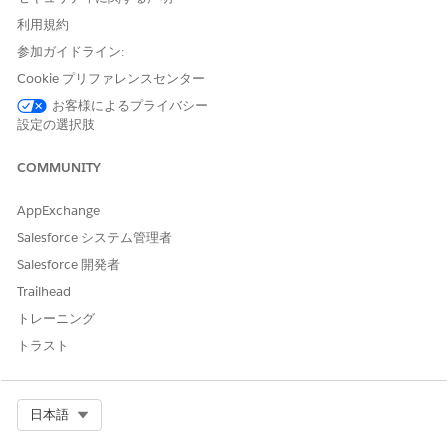
[データストリーム] ウィンドウで、
[新規]
をクリックします。
利用規約
[接続済みソース] で、[
Salesforce CRM]
を選択し、[
次へ]
を
参加ガイドライン:
クリックします。
インシデントデータが含まれる Salesforce 組織を選択しま
Cookie プリファレンスセンター
す。
お客様によるプライバシー
[
View Objects (オブジェクト
の表示)] をクリックします。
設定の選択肢
使用可能な Salesforce オブジェクトのリストが表示されま
す。
COMMUNITY
インシデント
オブジェクトを見つけて選択し、[
次へ]
をクリッ
クします。
AppExchange
インシデントの詳細ページで、次の手順を実行します。
Salesforce システム管理者
オブジェクトカテゴリとして [
その他]
を選択します。
すべての必須項目が選択されていることを確認します。デ
Salesforce 開発者
フォルトでは、すべての項目が含まれます。
Trailhead
[次へ]
をクリックします。
トレーニング
データストリームの詳細を確認し、[
リリース] を
クリックしま
トラスト
す。
リリース後、
Data 360
は Incident_Home という名前の新し
いデータストリームを作成します。
Select Org
日本語
データストリーム項目の対応付け