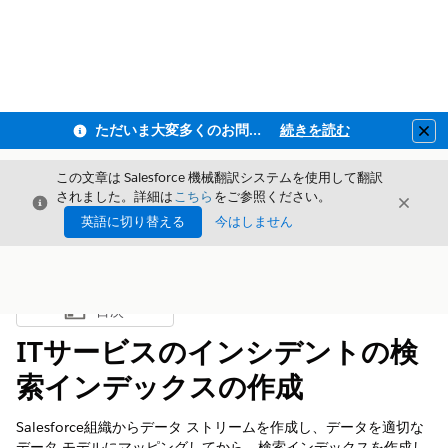
ただいま大変多くのお問い合わせをいただいており、ご連絡までにお時間を頂戴しております
続きを読む
Clo
この文章は Salesforce 機械翻訳システムを使用して翻訳
されました。詳細は
こちら
をご参照ください。
閉じる
閉じ
閉じる
英語に切り替える
今はしません
目次
目次を表示
ITサービスのインシデントの検
索インデックスの作成
Salesforce組織からデータ ストリームを作成し、データを適切な
データ モデルにマッピングしてから、検索インデックスを作成し