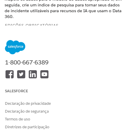
seguida, crie um índice de pesquisa para tornar seus dados
de incidente utilizáveis para recursos de IA que usam o
Data
360
.
EDIÇÕES OBRIGATÓRIAS
Disponível em: Lightning Experience
Disponível em: Edições
Enterprise
e
Unlimited
com Serviço
de TI Agentforce.
1-800-667-6389
PERMISSÕES DE USUÁRIO NECESSÁRIAS
Para criar índices de
Administrador do Data
pesquisa:
Cloud
SALESFORCE
Configurar o fluxo de dados de incidente
Declaração de privacidade
Crie um fluxo de dados para ingerir seus dados de incidente
Declaração de segurança
do Salesforce no
Data 360
.
Termos de uso
No Iniciador de aplicativos, localize e selecione
Data
Diretrizes de participação
Cloud
.