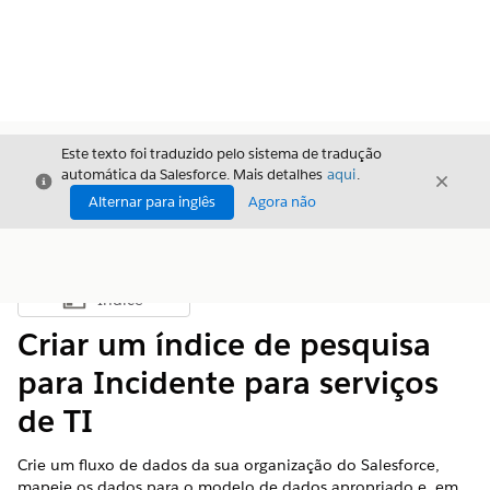
Este texto foi traduzido pelo sistema de tradução
automática da Salesforce. Mais detalhes
aqui
.
Fechar
Fecha
Fechar
Alternar para inglês
Agora não
Índice
Mostrar índice
Criar um índice de pesquisa
para Incidente para serviços
de TI
Crie um fluxo de dados da sua organização do Salesforce,
mapeie os dados para o modelo de dados apropriado e, em