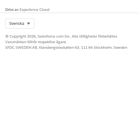
På datamappningskortet, klicka på
Start
.
Drivs av
Experience Cloud
På kortet för datamodellenheter, klicka på
Välj objekt
.
I datamappningsgränssnittet ser du källfälten från
Select Org
Svenska
Incident_Home till vänster och målfälten i datamodellen
till höger.
© Copyright 2026, Salesforce.com Inc. Alla rättigheter förbehålles.
Mappa de fält som behövs för dina processer. Mappa
Varumärken tillhör respektive ägare.
dessa rekommenderade fält:
SFDC SWEDEN AB, Klarabergsviadukten 63, 111 64 Stockholm, Sweden
IncidentId
Ämnestext
Beskrivning
Incidentkategori
IncidentUnderkategori
IncidentBrådskande
Incidentpåverkan
IncidentStatuskategori
CreatedDate
Incidentprioritet
Incidentnummer
IncidentStatus .
Incidentlösning
IncidentResolutionStatus .