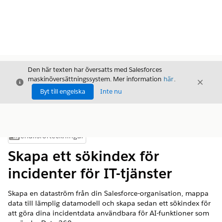
Den här texten har översatts med Salesforces
maskinöversättningssystem. Mer information
här
.
Stäng
Stäng
Stäng
Byt till engelska
Inte nu
Innehållsförteckningar
Visa innehållsförteckning
Skapa ett sökindex för
incidenter för IT-tjänster
Skapa en dataström från din Salesforce-organisation, mappa
data till lämplig datamodell och skapa sedan ett sökindex för
att göra dina incidentdata användbara för AI-funktioner som