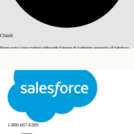
Cerca
Chiudi
Questo testo è stato tradotto utilizzando il sistema di traduzione automatica di Salesforce.
Passa all'inglese
Non ora
Ulteriori dettagli sono disponibili
qui
.
Chiudi
Chiudi
1-800-667-6389