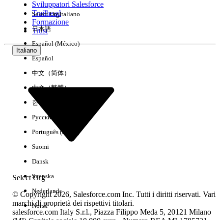
Sviluppatori Salesforce
Trailhead
Select Org
Italiano
Esperienza
Formazione
日本語
Trust
Español (México)
Italiano
Español
Cancella tutto
Chiudi
中文（简体）
中文（繁體）
한국어
Русский
Português (Brasil)
Suomi
Dansk
Svenska
Select Org
Nederlands
© Copyright 2026, Salesforce.com Inc. Tutti i diritti riservati. Vari
marchi di proprietà dei rispettivi titolari.
Norsk
salesforce.com Italy S.r.l., Piazza Filippo Meda 5, 20121 Milano
Nessun risultato