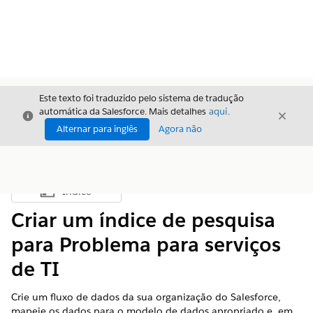
Este texto foi traduzido pelo sistema de tradução
automática da Salesforce. Mais detalhes
aqui
.
Fechar
Fecha
Fechar
Alternar para inglês
Agora não
Índice
Mostrar índice
Criar um índice de pesquisa
para Problema para serviços
de TI
Crie um fluxo de dados da sua organização do Salesforce,
mapeie os dados para o modelo de dados apropriado e, em