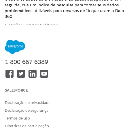
seguida, crie um índice de pesquisa para tornar seus dados
problemáticos utilizáveis para recursos de IA que usam o
Data
360
.
EDIÇÕES OBRIGATÓRIAS
Disponível em: Lightning Experience
Disponível em: Edições
Enterprise
e
Unlimited
com Serviço
de TI Agentforce.
1-800-667-6389
PERMISSÕES DE USUÁRIO NECESSÁRIAS
Para criar índices de
Administrador do Data
pesquisa:
Cloud
SALESFORCE
Configurar o fluxo de dados de problema
Declaração de privacidade
Crie um fluxo de dados para ingerir seus dados problemáticos
Declaração de segurança
do Salesforce no Data Cloud.
Termos de uso
No Iniciador de aplicativos, localize e selecione
Data
Diretrizes de participação
Cloud
.