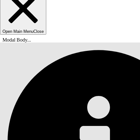
Open Main Menu
Close
Modal Body...
위치:
Salesforce 도움말
문서
Agentforce IT 서비스