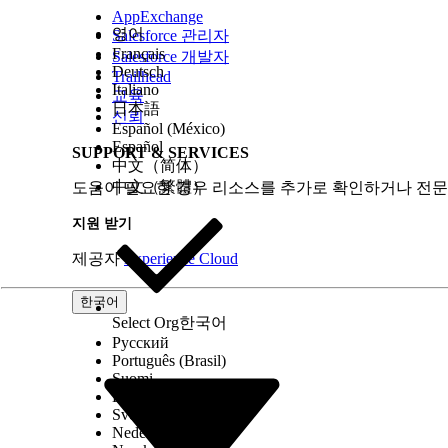
활성
AppExchange
사용 대상
영어
Salesforce 관리자
ProductId
Français
Salesforce 개발자
SubjectText
Deutsch
Trailhead
상세 설명
Italiano
교육
ProductCategory
日本語
ProductSubCateogory
신뢰
Español (México)
제품 긴급성
Español
SUPPORT & SERVICES
ProductImpact
中文（简体）
ProductStatusCategory
中文（繁體）
도움이 필요한 경우 리소스를 추가로 확인하거나 전문
CreatedDate
ProductPriority
지원 받기
ProductNumber
ProductStatus
제공자
Experience Cloud
ProductResolution
ProductResolutionStatus
ResolutionSummaryText
한국어
IsMajorProduct
Select Org
한국어
ProductType
Русский
OwnerId
Português (Brasil)
모든 필수 필드를 매핑한 후
저장 및 닫기
를 클릭합니다
Suomi
데이터 스트림 탭으로 이동하여 Product2_Home
Dansk
데이터를 수집하고 매핑했음을 나타냅니다.
Svenska
Nederlands
검색 색인 만들기