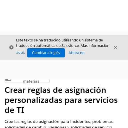
Este texto se ha traducido utilizando un sistema de
traducción automática de Salesforce. Más información
Cerrar
Cerrar
Cerrar
aquí
.
Cambiar a inglés
Ahora no
Índice de
Mostrar índice de materias
materias
Crear reglas de asignación
personalizadas para servicios
de TI
Cree las reglas de asignación para incidentes, problemas,
solicitudes de cambio, versiones y solicitudes de servicio.