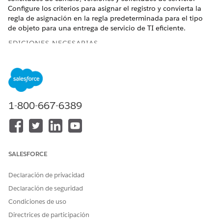
Configure los criterios para asignar el registro y convierta la
regla de asignación en la regla predeterminada para el tipo
de objeto para una entrega de servicio de TI eficiente.
EDICIONES NECESARIAS
Disponible en: Lightning Experience
Disponible en: Ediciones
Enterprise
,
Performance
y
Unlimited
con Agentforce IT Service.
1-800-667-6389
Cree las colas para asignar el registro antes de crear reglas de
asignación. Puede
crear colas manualmente
o
configurar el
enrutamiento omnicanal
para crear colas asociadas para
enrutar más registros a representantes.
SALESFORCE
Cree la regla de asignación.
Desde la página Salesforce Go, vaya a la ficha
Declaración de privacidad
Funciones, busque y seleccione
Reglas de
Declaración de seguridad
asignación
para Servicio de TI.
En la sección Configurar reglas de asignación
Condiciones de uso
utilizando conjuntos de expresiones, haga clic en
Ir al
Directrices de participación