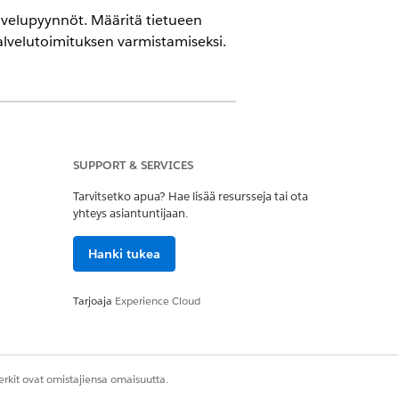
lvelupyynnöt. Määritä tietueen
lvelutoimituksen varmistamiseksi.
IT Service -palvelun avulla.
SUPPORT & SERVICES
noja manuaalisesti
tai
määrittää
Tarvitsetko apua? Hae lisää resursseja tai ota
n tukiedustajille.
yhteys asiantuntijaan.
Hanki tukea
.
ännöt
imintasääntöjen järjestelmään
.
Tarjoaja
Experience Cloud
rkit ovat omistajiensa omaisuutta.