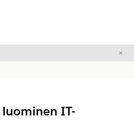
Sulje
Sulje
 luominen IT-