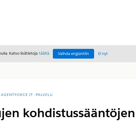
lla. Katso lisätietoja
täältä
.
Vaihda englantiin
Ei nyt
AGENTFORCE IT -PALVELU
jen kohdistussääntöjen