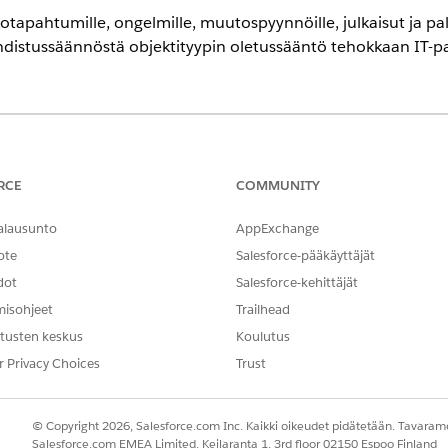
tapahtumille, ongelmille, muutospyynnöille, julkaisut ja pa
hdistussäännöstä objektityypin oletussääntö tehokkaan IT-pa
encessa
-,
Performance
Edition- ja
Unlimited
Edition -versioissa Agentforce 
RCE
COMMUNITY
 jonot ennen kohdistussääntöjen luomista. Voit joko
luoda jo
alausunto
AppExchange
ksesi siihen liittyviä jonoja, jotka reitittävät tietueita edellee
ote
Salesforce-pääkäyttäjät
dot
Salesforce-kehittäjät
a Ominaisuudet-välilehti, hae ja valitse
IT-palvelun kohdistussä
jen määrittäminen lausekejoukkojen avulla -osiosta
Siirry liiketo
misohjeet
Trailhead
distus -sivulta
Uusi
.
tusten keskus
Koulutus
mi ja tarkasta automaattisesti täytetty API-nimi.
r Privacy Choices
Trust
ntekstimääritelmä
Sovelletaan
-luettelosta. Valitse IT-palveluille:
© Copyright 2026, Salesforce.com Inc. Kaikki oikeudet pidätetään. Tavarame
Salesforce.com EMEA Limited, Keilaranta 1, 3rd floor 02150 Espoo Finland