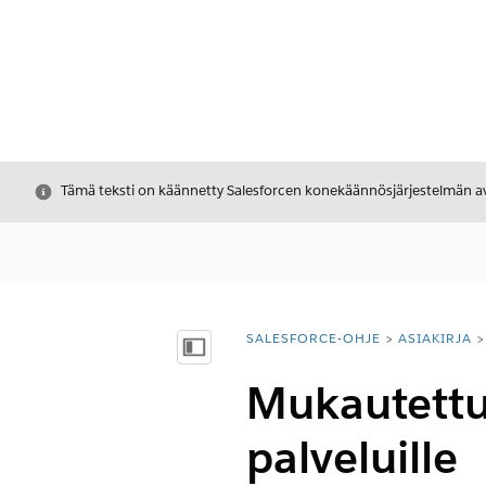
Sulje
Tämä teksti on käännetty Salesforcen konekäännösjärjestelmän avu
SALESFORCE-OHJE
ASIAKIRJA
Olet tässä:
Näytä sisällysluettelo
Mukautettu
palveluille