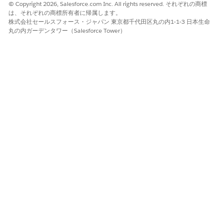
© Copyright 2026, Salesforce.com Inc. All rights reserved. それぞれの商標
割り当てルールのロジックを設定します。
は、それぞれの商標所有者に帰属します。
株式会社セールスフォース・ジャパン 東京都千代田区丸の内1-1-3 日本生命
IT サービスコンソールアプリケーションから割り当てルー
丸の内ガーデンタワー（Salesforce Tower）
ルを開きます。
変更する割り当てルールのバージョンを選択します。
割り当てルールの条件を定義します。
割り当て条件
、
キューに割り当て
、
ユーザーに割り当て
な
どの要素を使用して、ルールロジックを作成します。
割り当てルールを保存します。
[
シミュレーション]
を選択して、割り当てルールの出力を
テストします。
サイドバーから [
割り当てルールのプロパティ
] に移動しま
す。
割り当てルールのランクを入力します。
割り当てルールを有効化します。
変更内容を保存します。
デフォルトの割り当てルールを設定します。