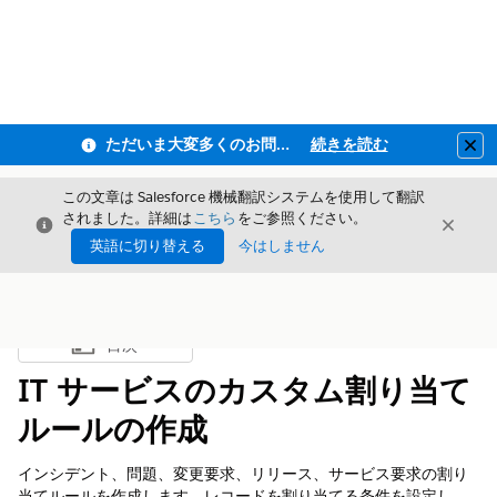
ただいま大変多くのお問い合わせをいただいており、ご連絡までにお時間を頂戴しております
続きを読む
Clo
この文章は Salesforce 機械翻訳システムを使用して翻訳
されました。詳細は
こちら
をご参照ください。
閉じる
閉じ
閉じる
英語に切り替える
今はしません
目次
目次を表示
IT サービスのカスタム割り当て
ルールの作成
インシデント、問題、変更要求、リリース、サービス要求の割り
当てルールを作成します。レコードを割り当てる条件を設定し、