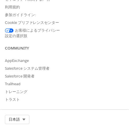
[IT Services Assignment (IT サービスの割り当て)] ページ
利用規約
で、[
新規] を
選択します。
割り当てルールの名前を入力し、自動入力された API 参照
参加ガイドライン:
名を確認します。
Cookie プリファレンスセンター
[
適用先]
リストから、正しいコンテキスト定義を選択しま
お客様によるプライバシー
す。[IT Services (IT サービス)] では、以下から選択しま
設定の選択肢
す。
IncidentCtxtDef
COMMUNITY
ProblemCtxtDef
ReleaseCtxtDef
AppExchange
ChangeRequestCtxtDef
ServiceRequestCtxtDef
Salesforce システム管理者
Salesforce 開発者
割り当てルールでインシデント、問題、リリース、変更要
求、またはサービス要求レコードのカスタム項目を使用す
Trailhead
るには、対応するコンテキスト定義をコピーして、カスタ
トレーニング
ム項目をノードとして追加します。次に、式セットビルダ
トラスト
ーでカスタム項目を変数として使用できるように、割り当
てルールを作成するときにコピーしたコンテキスト定義を
選択します。「
コンテキスト定義のコピー
」を参照してく
ださい。
Select Org
日本語
ルールを保存します。