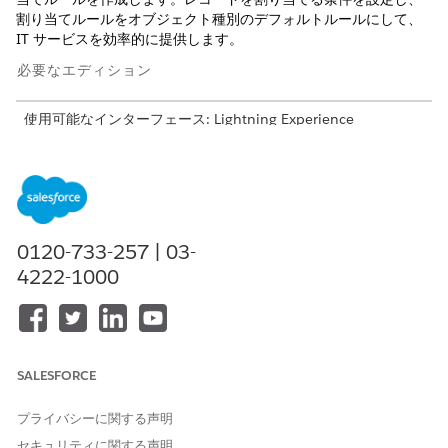
割り当てルールをオブジェクト種別のデフォルトルールにして、
IT サービスを効率的に提供します。
必要なエディション
使用可能なインターフェース: Lightning Experience
使用可能なエディション: Agentforce IT Service が付属する
Enterprise
Edition、
Performance
Edition、および
Unlimited
Edition。
割り当てルールを作成する前に、レコードを割り当てるキューを
0120-733-257 | 03-
作成します。
手動でキュー
を作成するか、
オムニチャネルルーテ
4222-1000
ィングを設定
して関連付けられたキューを作成し、レコードをサ
ポート担当者にさらに転送できます。
割り当てルールを作成します。
Salesforce の [Go] ページから、[Features (機能)] タブに
移動し、[
(IT サー
Assignment Rules for IT Service
SALESFORCE
ビスの割り当てルール)] を検索して選択します。
[式セットを使用した割り当てルールの設定] セクション
プライバシーに関する声明
で、[
ビジネスルールエンジンに移動
] をクリックします。
セキュリティに関する声明