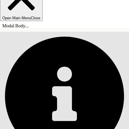
Open Main Menu
Close
Modal Body...
INHOUDSOPGAVE
Zoeken
Inhoudsopgave
weergeven
Inhoudsopgave