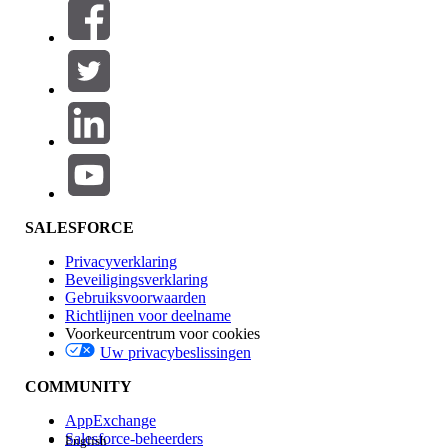
Filters (0)
FILTERS SELECTEREN
Productgebied
Toevoegen
Invloed op functies
SALESFORCE
Privacyverklaring
Beveiligingsverklaring
Gebruiksvoorwaarden
Richtlijnen voor deelname
Voorkeurcentrum voor cookies
Uw privacybeslissingen
Edition
COMMUNITY
AppExchange
Salesforce-beheerders
English