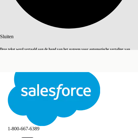
Zoeken
Sluiten
Deze tekst werd vertaald aan de hand van het systeem voor automatische vertaling van
Overschakelen op Engels
Niet nu
Salesforce. U vindt
hier
meer details.
Sluiten
Sluiten
1-800-667-6389