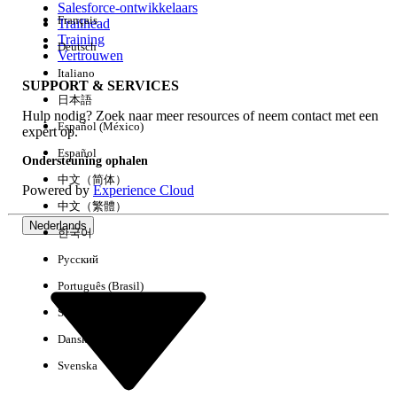
Salesforce-ontwikkelaars
Français
Trailhead
Ervaring
Training
Deutsch
Vertrouwen
Italiano
SUPPORT & SERVICES
日本語
Hulp nodig? Zoek naar meer resources of neem contact met een
Alles wissen
Gereed
Español (México)
expert op.
Español
Ondersteuning ophalen
中文（简体）
Powered by
Experience Cloud
中文（繁體）
Nederlands
한국어
Русский
Português (Brasil)
Suomi
Dansk
Svenska
Geen resultaten