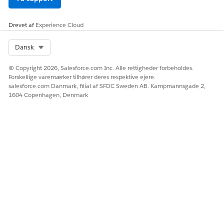
Opdater ressource-, operator- eller værdifelterne.
Klik på
Tilføj betingelse
for at tilføje flere betingelser.
Drevet af
I tildelingen til et køelement skal du vælge en anden
Experience Cloud
kø for at distribuere matchende registreringer.
Select Org
Dansk
Hvis du vil ændre strukturen af en listegruppe, skal du
bruge elementmenuen til at duplikere et element eller
© Copyright 2026, Salesforce.com Inc. Alle rettigheder forbeholdes.
slette et element.
Forskellige varemærker tilhører deres respektive ejere.
Hvis du vil tilføje ny logik, skal du klikke på +-ikonet i
salesforce.com Danmark, filial af SFDC Sweden AB. Kampmannsgade 2,
listegruppen og derefter tilføje de elementer, du har brug
1604 Copenhagen, Denmark
for (f.eks. Tildelingskriterier, Tildel til en kø eller Tildel til
en bruger).
Klik på
Gem som
, og vælg en af disse indstillinger:
Ny tildeling af it-tjenester
Opretter en ny registrering for
Ny version af tildeling af it-tjenester
Opretter en ny version af en ek
Hvis du valgte
Tildeling af nye it-tjenester
:
I
Rang
skal du angive en rangering.
Hvis du vil aktivere versionen, skal du vælge
Aktiv
.
Gem ændringerne.