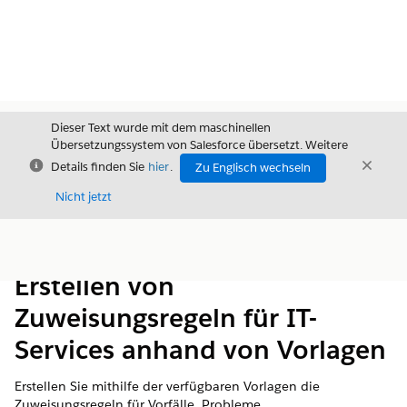
Dieser Text wurde mit dem maschinellen
Übersetzungssystem von Salesforce übersetzt. Weitere
Schließen
Schli
Details finden Sie
hier
.
Zu Englisch wechseln
Schließ
Nicht jetzt
Inhalt
Inhalt anzeigen
Erstellen von
Zuweisungsregeln für IT-
Services anhand von Vorlagen
Erstellen Sie mithilfe der verfügbaren Vorlagen die
Zuweisungsregeln für Vorfälle, Probleme,