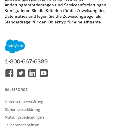
Änderungsanforderungen und Serviceanforderungen.
Konfigurieren Sie die Kriterien für die Zuweisung des
Datensatzes und legen Sie die Zuweisungsregel als
Standardregel für den Objekttyp für eine effiziente
Bereitstellung von IT-Services fest.
ERFORDERLICHE EDITIONEN
Verfügbarkeit: Lightning Experience
1-800-667-6389
Verfügbarkeit:
Enterprise
,
Performance
und
Unlimited
Edition mit Agentforce IT Service.
SALESFORCE
Freigabezuweisungsregeln sind nicht als Vorlage
HINWEIS
Datenschutzerklärung
verfügbar. Erstellen Sie Freigabezuweisungsregeln, indem
Sicherheitserklärung
Sie eine benutzerdefinierte Zuweisungsregel erstellen.
Nutzungsbedingungen
Entsprechende Informationen finden Sie unter Erstellen
von benutzerdefinierten Zuweisungsregeln.
Teilnahmerichtlinien