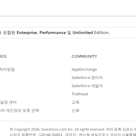
스가 포함된
Enterprise
,
Performance
및
Unlimited
Edition.
템플릿으로 사용할 수 없습니다. 사용자 정의 할당 규칙을 구축하여 릴리
RCE
COMMUNITY
십시오.
 처리방침
AppExchange
드를 라우팅할 대기열을 만듭니다.
대기열을 수동으로 만들거나
Salesforce 관리자
능한 지원 담당자에게 라우팅할 수 있습니다
.
Salesforce 개발자
 기능 탭으로 이동하여
을 검색하고 선택합니다.
IT 서비스 할당 규칙
Trailhead
 구성 섹션에서
비즈니스 규칙 엔진으로 이동
을 클릭합니다.
 설정 센터
교육
릿에서 만들기
를 클릭합니다.
의 개인정보 보호 선택
신뢰
으로 할당 규칙 템플릿을 선택합니다.
.
목록 그룹 및 라우팅 논리를 검토합니다.
© Copyright 2026, Salesforce.com Inc. All rights reserved. 여러 등
대기열에 할당 또는 사용자 요소에 할당이 포함되어 있어야만 조건을 평가
사업자 등록번호 : 120-86-92851 , 대표자 : 벤슨웡 세일즈포스 코리아 서울특