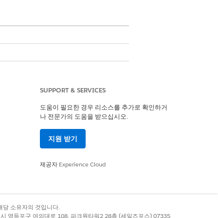
스 할당 규칙을 만듭니다. 사용자 정의 할
SUPPORT & SERVICES
도움이 필요한 경우 리소스를 추가로 확인하거
나 전문가의 도움을 받으십시오.
옴니채널 라우팅을 설정하여 대기열에
지원 받기
제공자
Experience Cloud
록 상표는 해당 소유자의 것입니다.
하고 레코드를 라우팅할 수 있습니다.
별시 영등포구 여의대로 108, 파크원타워2 28층 (세일즈포스) 07335