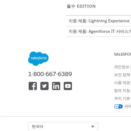
필수 EDITION
지원 제품: Lightning Experience
지원 제품: Agentforce IT 서비
릴리스 할당 규칙은 
노트
SALESFO
당 규칙 만들기를 참조하
개인정보
할당 규칙을 만들기 전에 레코
1-800-667-6389
보안 정책
지정된 사고 레코드를 사용 가
사용 약관
Salesforce Go 페이지에서
참여 지침
식 집합을 사용하여 할당 규칙
쿠키 기본
IT 서비스 할당 페이지에서
템플
귀하
라우팅할 레코드의 개체를 기반
예를 들어, 사고 할당 규칙입니다
식 집합 빌더에서 사전 구성된 
각 목록 그룹에는 할당 기준과 
Select Org
한국어