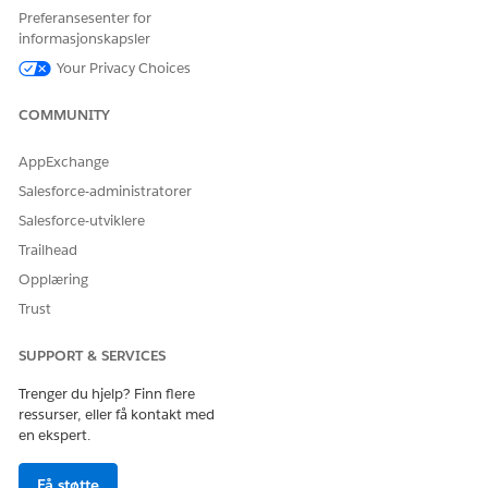
Preferansesenter for
Gå til Funksjoner-fanen på Salesforce Go-siden, søk etter
informasjonskapsler
og velg
.
Tildelingsregler for IT-tjeneste
Your Privacy Choices
Klikk på
Gå til Business Rule Engine
under Konfigurere
tildelingsregler med uttrykkssett.
COMMUNITY
Klikk på
Opprett fra mal
på siden Tildeling av IT-tjenester.
Velg en tildelingsregelmal basert på objektet som du vil
AppExchange
rute postene for.
Salesforce-administratorer
For eksempel Hendelsestildelingsregel.
I uttrykkssettbyggeren ser du gjennom de
Salesforce-utviklere
forhåndskonfigurerte listegruppene og deres rutingslogikk.
Trailhead
Hver listegruppe må inkludere tildelingskriterier og et
Opplæring
Tildel til en kø- eller Tildel til en bruker-element for å
evaluere betingelser og rute poster.
Trust
Oppdater de eksisterende elementene etter behov for å
endre mallogikken:
SUPPORT & SERVICES
I tildelingskriterier endrer du filterbetingelseskravene
Trenger du hjelp? Finn flere
(for eksempel Alle betingelser er oppfylt (AND), Alle
ressurser, eller få kontakt med
betingelser er oppfylt (OR) eller Tilpasset
en ekspert.
betingelseslogikk er oppfylt).
Oppdater ressurs-, operator- eller verdifeltene.
Få støtte