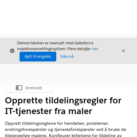
Denne teksten er oversatt med Salesforce
maskinoversettingssystem. Flere detaljer
her
.
Avslutt
Avslut
Avslutt
Bytt til engelsk
Ikke nå
Innhold
Vis innholdsfortegnelse
Opprette tildelingsregler for
IT-tjenester fra maler
Opprett tildelingsreglene for hendelser, problemer,
endringsforespørsler og tjenesteforespørsler ved å bruke de
tilgjengelige malene. Konfigurer kriteriene for tildeling av