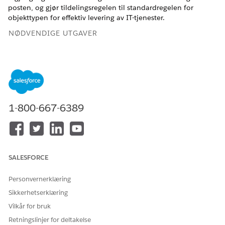
posten, og gjør tildelingsregelen til standardregelen for
objekttypen for effektiv levering av IT-tjenester.
NØDVENDIGE UTGAVER
Tilgjengelig i Lightning Experience
Tilgjengelig i
Enterprise
,
Performance
og
Unlimited
Edition
med Agentforce IT Service.
1-800-667-6389
Utgivelsestildelingsregler er ikke tilgjengelig som mal.
MERK
Opprett utgivelsestildelingsregler ved å bygge en tilpasset
SALESFORCE
tildelingsregel. Se Opprette tilpassede tildelingsregler.
Personvernerklæring
Sikkerhetserklæring
Opprett køene du vil rute poster, før du oppretter
tildelingsregler. Du kan enten
opprette køer manuelt
eller
Vilkår for bruk
konfigurere Omnikanal-ruting
for å rute hendelsesposter i
Retningslinjer for deltakelse
køen til tilgjengelige kundestøtterepresentanter.