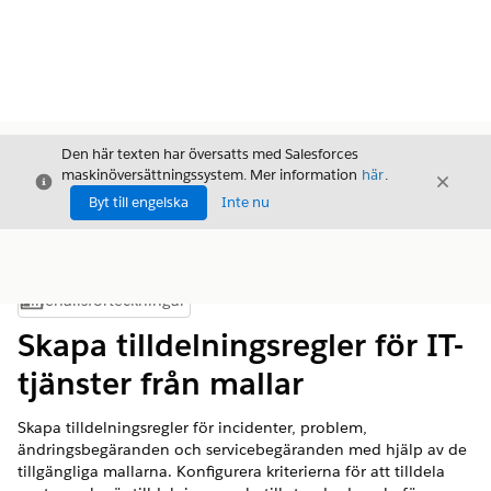
Den här texten har översatts med Salesforces
maskinöversättningssystem. Mer information
här
.
Stäng
Stäng
Stäng
Byt till engelska
Inte nu
Innehållsförteckningar
Visa innehållsförteckning
Skapa tilldelningsregler för IT-
tjänster från mallar
Skapa tilldelningsregler för incidenter, problem,
ändringsbegäranden och servicebegäranden med hjälp av de
tillgängliga mallarna. Konfigurera kriterierna för att tilldela