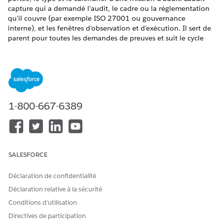
capture qui a demandé l'audit, le cadre ou la réglementation
qu'il couvre (par exemple ISO 27001 ou gouvernance
interne), et les fenêtres d'observation et d'exécution. Il sert de
parent pour toutes les demandes de preuves et suit le cycle
de vie global de l'audit.
ÉDITIONS REQUISES
Disponible avec : Lightning Experience
1-800-667-6389
Disponible avec : éditions
Enterprise
,
Performance
et
Unlimited
avec Agentforce IT Service.
AUTORISATIONS UTILISATEUR REQUISES
Pour créer des audits de
Ensemble d'autorisations
SALESFORCE
conformité :
Administrateur de la
conformité
Déclaration de confidentialité
Déclaration relative à la sécurité
Toutes les demandes de preuves créées dans le cadre de
l'audit sont regroupées sous l'onglet Preuves de l'audit, ce qui
Conditions d’utilisation
offre une vue complète des preuves recueillies pour la
Directives de participation