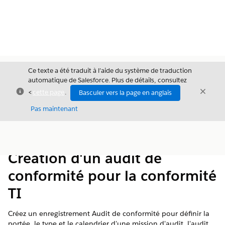
Ce texte a été traduit à l’aide du système de traduction
automatique de Salesforce. Plus de détails, consultez
Fermer
Ferme
<
cette page
.
Basculer vers la page en anglais
Fermer
Pas maintenant
Table des
Afficher la table des matières
matières
Création d'un audit de
conformité pour la conformité
TI
Créez un enregistrement Audit de conformité pour définir la
portée, le type et le calendrier d'une mission d'audit. L'audit