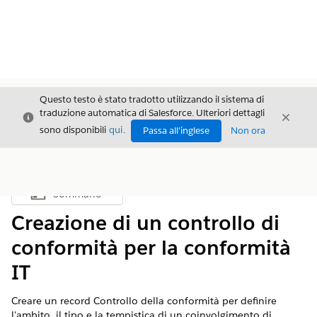
Questo testo è stato tradotto utilizzando il sistema di
traduzione automatica di Salesforce. Ulteriori dettagli
Chiudi
Chiud
Chiudi
sono disponibili
qui
.
Passa all'inglese
Non ora
Sommario
Mostra sommario
Creazione di un controllo di
conformità per la conformità
IT
Creare un record Controllo della conformità per definire
l'ambito, il tipo e la tempistica di un coinvolgimento di