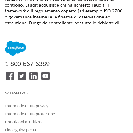
controllo. L'audit acquisisce chi ha richiesto l'audit, il
framework o il regolamento coperto (ad esempio ISO 27001
o governance interna) e le finestre di osservazione ed
esecuzione. Funge da controllante per tutte le richieste di
prove e tiene traccia dell'intero ciclo di vita del controllo.
VERSIONI (EDITION) RICHIESTE
Disponibile nelle versioni: Lightning Experience
1-800-667-6389
Disponibile in:
Enterprise
Edition,
Performance
Edition e
Unlimited
Edition con Agentforce IT Service.
AUTORIZZAZIONI UTENTE NECESSARIE
Per creare controlli di
Insieme di autorizzazioni
SALESFORCE
conformità:
Amministratore conformità
Informativa sulla privacy
Tutte le richieste di prove create nell'ambito del controllo
Informativa sulla protezione
vengono riportate nella scheda Prove del controllo, offrendo
una visione completa delle prove raccolte per il
Condizioni di utilizzo
coinvolgimento.
Linee guida per la