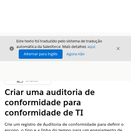
Este texto foi traduzido pelo sistema de tradução
automática da Salesforce. Mais detalhes
aqui
.
Fechar
Fecha
Fechar
Alternar para inglês
Agora não
Índice
Mostrar índice
Criar uma auditoria de
conformidade para
conformidade de TI
Crie um registro de Auditoria de conformidade para definir o
escopo, o tipo e a linha do tempo para um engajamento de