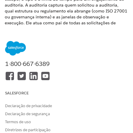
auditoria. A auditoria captura quem solicitou a auditoria,
qual estrutura ou regulamento ela abrange (como ISO 27001
ou governança interna) e as janelas de observação e
execução. Ele atua como pai de todas as solicitações de
evidência e acompanha o ciclo de vida geral da auditoria.
EDIÇÕES OBRIGATÓRIAS
Disponível em: Lightning Experience
1-800-667-6389
Disponível em: Edições
Enterprise
,
Performance
e
Unlimited
com o Serviço de TI Agentforce.
PERMISSÕES DE USUÁRIO NECESSÁRIAS
Para criar auditorias de
Conjunto de permissões de
SALESFORCE
conformidade:
Administrador de
conformidade
Declaração de privacidade
Declaração de segurança
Todas as solicitações de evidência criadas sob a auditoria são
totalizadas na guia Evidência da auditoria, proporcionando
Termos de uso
uma visualização completa das evidências coletadas para o
Diretrizes de participação