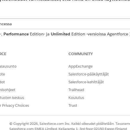
encessa
-,
Performance
Edition- ja
Unlimited
Edition -versioissa Agentforce 
T
RCE
COMMUNITY
Sisäisten käyttäjien hallintao
alausunto
AppExchange
n käyttöön:
Käyttäjätietueen muokkauso
ote
Salesforce-pääkäyttäjät
dot
Salesforce-kehittäjät
misohjeet
Trailhead
nsin käyttäjä, jolla on Unified Employee -lisenssi, ja valitsema
tusten keskus
Koulutus
on kohdassa
r Privacy Choices
Yhtenäistetyn työntekijän lisenssin lisätiedot
Trust
.
aikuta kaikkiin ennen Spring ‘26 -julkaisua Customer Community Plus 
© Copyright 2026, Salesforce.com Inc. Kaikki oikeudet pidätetään. Tavarame
yttäjiin. Nämä käyttäjät säilyttävät olemassa olevat käyttöoikeuten
Salesforce.com EMEA Limited, Keilaranta 1, 3rd floor 02150 Espoo Finland