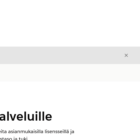
Sulje
Sulje
lveluille
 asianmukaisilla lisensseillä ja
taso ja tuki.