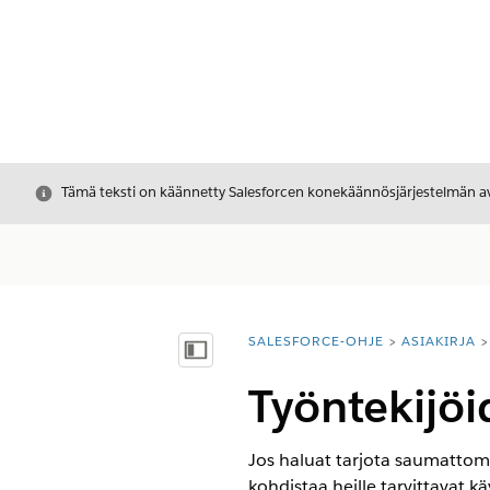
Sulje
Tämä teksti on käännetty Salesforcen konekäännösjärjestelmän avu
SALESFORCE-OHJE
ASIAKIRJA
Olet tässä:
Näytä sisällysluettelo
Työntekijöi
Jos haluat tarjota saumattoma
kohdistaa heille tarvittavat k