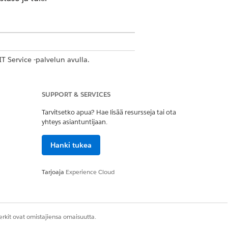
IT Service -palvelun avulla.
SUPPORT & SERVICES
ikeus
Tarvitsetko apua? Hae lisää resursseja tai ota
ikeus
yhteys asiantuntijaan.
Hanki tukea
lla heidät sitten työntekijäksi.
Tarjoaja
Experience Cloud
-lisenssin ja -käyttäjäprofiilin avulla
rkit ovat omistajiensa omaisuutta.
sa, käyttöoikeutensa ja ominaisuutensa.