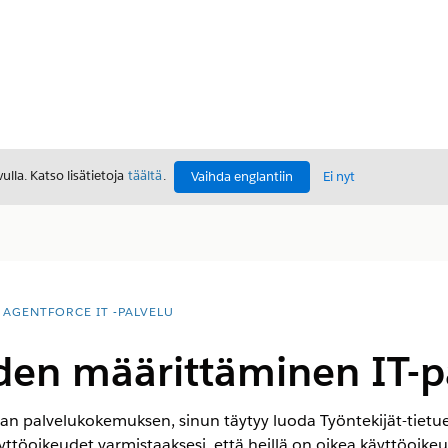
lla. Katso lisätietoja
täältä
.
Vaihda englantiin
Ei nyt
AGENTFORCE IT -PALVELU
den määrittäminen IT-pa
n palvelukokemuksen, sinun täytyy luoda Työntekijät-tietueita
äyttöoikeudet varmistaaksesi, että heillä on oikea käyttöoikeus