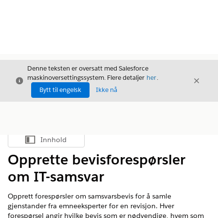
Denne teksten er oversatt med Salesforce
maskinoversettingssystem. Flere detaljer
her
.
Avslutt
Avslut
Avslutt
Bytt til engelsk
Ikke nå
Innhold
Vis innholdsfortegnelse
Opprette bevisforespørsler
om IT-samsvar
Opprett forespørsler om samsvarsbevis for å samle
gjenstander fra emneeksperter for en revisjon. Hver
forespørsel angir hvilke bevis som er nødvendige, hvem som