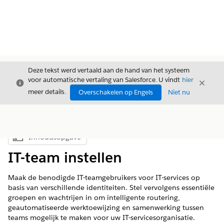
Deze tekst werd vertaald aan de hand van het systeem
voor automatische vertaling van Salesforce. U vindt
hier
Sluiten
Sluite
Sluiten
meer details.
Overschakelen op Engels
Niet nu
Inhoudsopgave
Inhoudsopgave weergeven
IT-team instellen
Maak de benodigde IT-teamgebruikers voor IT-services op
basis van verschillende identiteiten. Stel vervolgens essentiële
groepen en wachtrijen in om intelligente routering,
geautomatiseerde werktoewijzing en samenwerking tussen
teams mogelijk te maken voor uw IT-servicesorganisatie.