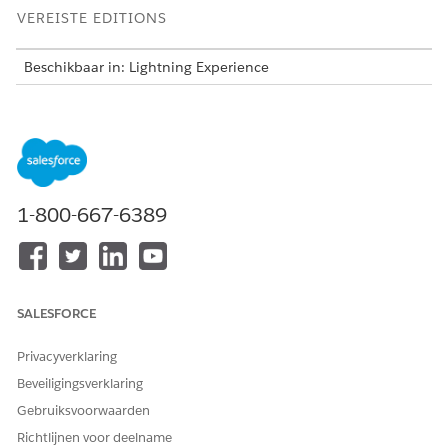
VEREISTE EDITIONS
Beschikbaar in: Lightning Experience
Beschikbaar in:
Enterprise
,
Performance
en
Unlimited
Edition met Agentforce IT Service.
VEREISTE GEBRUIKERSMACHTIGINGEN
Gebruikers maken:
Interne gebruikers beheren
1-800-667-6389
Openbare groepen maken:
Gebruikers beheren
Wachtrijen maken:
Applicatie aanpassen
AND
SALESFORCE
Openbare-lijstweergaven
Privacyverklaring
beheren
Beveiligingsverklaring
Maak nieuwe gebruikers
op basis van verschillende
Gebruiksvoorwaarden
identiteiten die nodig zijn in uw bedrijf.
Richtlijnen voor deelname
Controleer voor verschillende gebruikersidentiteiten het