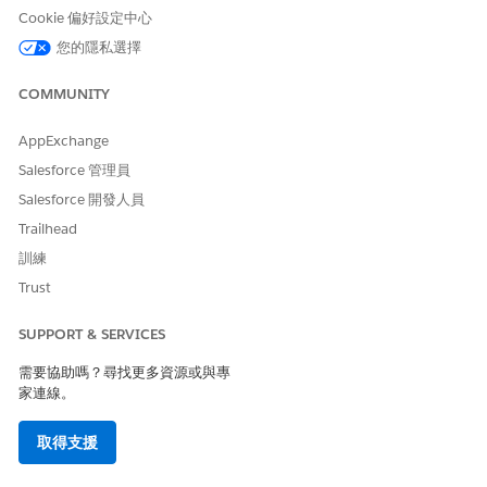
Cookie 偏好設定中心
系統管理員
設定並部署 IT 服務組織中的
系統管理員
核心功能,包括「事件」、
您的隱私選擇
「問題」、「變更」和「版
本」。
COMMUNITY
事件履行者
解決日常事件,並利用
標準使用者
AppExchange
Agentforce 加速解決。
Salesforce 管理員
事件管理員
管理和監督整個事件解決流
標準使用者
Salesforce 開發人員
程、處理升級、監視小組
KPI,並針對 SLA 追蹤效能。
Trailhead
訓練
主要事件管
管理「主要事件」生命週期
標準使用者
理員
並批准重要事件。
Trust
問題履行者
調查並解決循環事件的根本
標準使用者
SUPPORT & SERVICES
原因。
需要協助嗎？尋找更多資源或與專
問題管理員
擁有「問題管理」流程、排
標準使用者
家連線。
定循環問題的優先順序、確
保已知錯誤文件已建立,並協
取得支援
調「根因分析」(RCA) 的資
源。