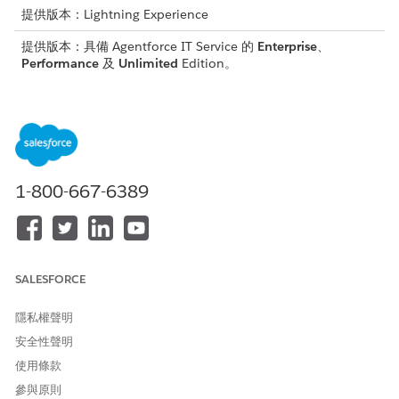
提供版本：Lightning Experience
提供版本：具備 Agentforce IT Service 的
Enterprise
、
Performance
及
Unlimited
Edition。
所需的使用者權限
建立使用者：
管理內部使用者
建立公用群組:
管理使用者
1-800-667-6389
若要建立指標:
自訂應用程式
和
管理公用清單檢視
SALESFORCE
根據您公司所需的不同角色,
建立新使用者
。
針對不同的使用者角色,請檢閱建立使用者時需要使用的設定檔
隱私權聲明
類型。使用者也需要其工作功能所需的正確權限集和權限集群
安全性聲明
組。請參閱 Agentforce IT Service 的
權限集
。
使用條款
角色
目的
設定檔
參與原則