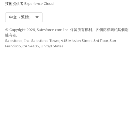
技術提供者
Experience Cloud
變更履行者
開發全方位實作計畫 (工作、
標準使用者
時程表、回復)、執行變更、
透過測試驗證修正,以及支援
Select Org
中文（繁體）
實作後審查 (PIR)。
© Copyright 2026, Salesforce.com Inc. 保留所有權利。各個商標屬於其個別
變更管理員
批准變更要求、評估組織的
標準使用者
擁有者。
風險和影響,並排定變更的優
Salesforce, Inc. Salesforce Tower, 415 Mission Street, 3rd Floor, San
先順序。
Francisco, CA 94105, United States
發行管理員
協調並執行已批准變更的部
標準使用者
署 (版本管理)。
建立公用群組
。
建立排行榜
。
將相關使用者
新增至列
和群組。
檢閱此表格以瞭解所需的群組和列,以及其用途和角色成員資
格。以下是一些流程的範例,其中建立群組和指令可提供協助。
您也可以為公司中的其他用途建立群組。
「群組」或「指
包含的使用者
目的
南」
適用於指派排列
資訊履行者
作為由指派規則和