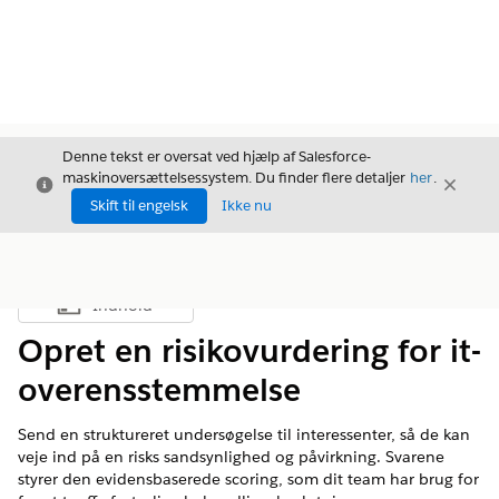
Denne tekst er oversat ved hjælp af Salesforce-
maskinoversættelsessystem. Du finder flere detaljer
her
.
Luk
Luk
Luk
Skift til engelsk
Ikke nu
Indhold
Vis indholdsfortegnelse
Opret en risikovurdering for it-
overensstemmelse
Send en struktureret undersøgelse til interessenter, så de kan
veje ind på en risks sandsynlighed og påvirkning. Svarene
styrer den evidensbaserede scoring, som dit team har brug for