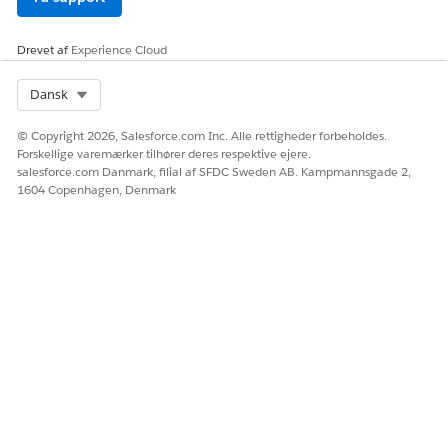
Deltagerne modtager en undersøgelsesinvitation med et link
til vurderingen. Når svar kommer ind, vises de på
Drevet af
Experience Cloud
vurderingsregistreringen. Når alle svar kommer ind, eller
tidsfristen for fuldførelse er nået, bruger det aktive
Select Org
Dansk
scoringsudtrykssæt svarene til at genberegne sandsynlighed
og påvirkning på den overordnede evaluering og opdaterer
© Copyright 2026, Salesforce.com Inc. Alle rettigheder forbeholdes.
den indbyggede risikoscore tilsvarende.
Forskellige varemærker tilhører deres respektive ejere.
salesforce.com Danmark, filial af SFDC Sweden AB. Kampmannsgade 2,
1604 Copenhagen, Denmark
LØSTE DENNE ARTIKEL DIT PROBLEM?
Giv os besked, så vi kan forbedre os!
Ja
Nej