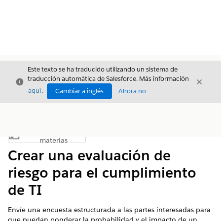
Este texto se ha traducido utilizando un sistema de
traducción automática de Salesforce. Más información
Cerrar
Cerrar
Cerrar
aquí
.
Cambiar a inglés
Ahora no
Índice de
Mostrar índice de materias
materias
Crear una evaluación de
riesgo para el cumplimiento
de TI
Envíe una encuesta estructurada a las partes interesadas para
que puedan ponderar la probabilidad y el impacto de un