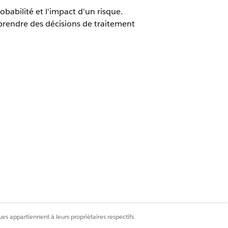
babilité et l'impact d'un risque.
prendre des décisions de traitement
ministrateur de la conformité OU
 risques pour recueillir l'avis des
ire de l'actif ou le responsable de
ipants en entrée pour recalculer la
 et toute recommandation de
es appartiennent à leurs propriétaires respectifs.