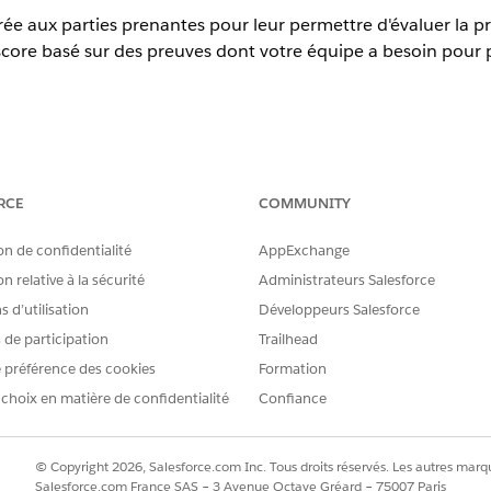
e aux parties prenantes pour leur permettre d'évaluer la pro
score basé sur des preuves dont votre équipe a besoin pour 
erience
RCE
COMMUNITY
prise
,
Performance
et
Unlimited
avec Agentforce IT Service.
on de confidentialité
AppExchange
AUTORISATIONS UTILISATEUR REQUISES
n relative à la sécurité
Administrateurs Salesforce
ons des risques :
Ensemble d'autorisations Ad
 d’utilisation
Développeurs Salesforce
Exécuteur de conformité TI
s de participation
Trailhead
 l'enquête que votre équipe envoie depuis une évaluation des
 préférence des cookies
Formation
risque, par exemple le propriétaire du contrôle, le propriéta
 choix en matière de confidentialité
Confiance
e d'expressions de score actif utilise les réponses des partic
évaluation. Cela alimente ensuite le score de risque résiduel
© Copyright 2026, Salesforce.com Inc. Tous droits réservés. Les autres marqu
Salesforce.com France SAS – 3 Avenue Octave Gréard – 75007 Paris