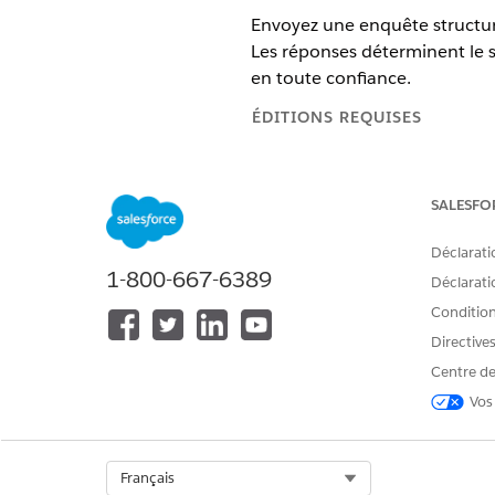
Envoyez une enquête structuré
Les réponses déterminent le 
en toute confiance.
ÉDITIONS REQUISES
Disponible avec : Lightning Exp
SALESFO
Disponible avec : éditions
Enter
Déclarati
1-800-667-6389
Déclaratio
Pour créer et gérer des évaluati
Conditions
Directive
Une évaluation des risques est
Centre de
personnes les plus proches du 
Vos
l'unité commerciale. L'ensembl
probabilité et l'impact de l'
traitement qui suit.
Select Org
Français