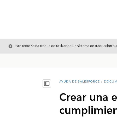
Cerrar
Este texto se ha traducido utilizando un sistema de traducción a
AYUDA DE SALESFORCE
DOCUM
Usted está aquí:
Mostrar índice de materias
Crear una e
cumplimien