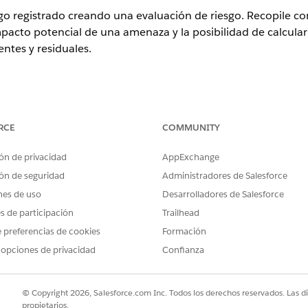
go registrado creando una evaluación de riesgo. Recopile co
impacto potencial de una amenaza y la posibilidad de calcul
ntes y residuales.
ence
RCE
COMMUNITY
rise
,
Performance
y
Unlimited
con Agentforce IT Service.
ón de privacidad
AppExchange
PERMISOS DE USUARIO NECESARIOS
ón de seguridad
Administradores de Salesforce
o:
Conjunto de permisos Admin
nes de uso
Desarrolladores de Salesforce
es de participación
Trailhead
a una revisión estructurada de un único riesgo. Captura quié
 y las puntuaciones de impacto y probabilidad una vez que l
 preferencias de cookies
Formación
 puntuación activa utiliza esas puntuaciones para calcular l
 opciones de privacidad
Confianza
ón residual a medida que asigna controles de mitigación al ri
 para revisiones de línea base iniciales, reevaluaciones pe
© Copyright 2026, Salesforce.com Inc. Todos los derechos reservados. Las d
propietarios.
o comercial. Cuando Evaluación continua está activada, el