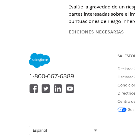
Evalúe la gravedad de un ries
partes interesadas sobre el 
puntuaciones de riesgo inhere
EDICIONES NECESARIAS
Disponible en: Lightning Experi
SALESFO
Disponible en: Ediciones
Enterp
Declaraci
1-800-667-6389
Declaraci
Para crear evaluaciones de riesg
Condicio
Directric
Una evaluación de riesgo ancl
cuándo se necesita la entrada
Centro de
El conjunto de expresiones de
Sus
vuelve a calcular la puntuaci
Cree evaluaciones manualmente
Select Org
Español
desencadenadas por un event