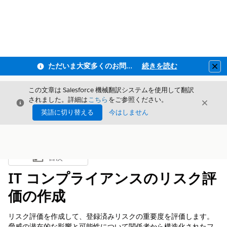
ただいま大変多くのお問い合わせをいただいており、ご連絡までにお時間を頂戴しております
続きを読む
Clo
この文章は Salesforce 機械翻訳システムを使用して翻訳
されました。詳細は
こちら
をご参照ください。
閉じる
閉じ
閉じる
英語に切り替える
今はしません
目次
目次を表示
IT コンプライアンスのリスク評
価の作成
リスク評価を作成して、登録済みリスクの重要度を評価します。
脅威の潜在的な影響と可能性について関係者から構造化されたフ