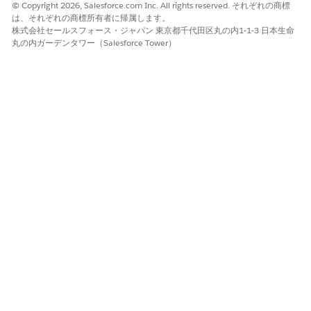
© Copyright 2026, Salesforce.com Inc. All rights reserved. それぞれの商標
変更内容を保存します。
は、それぞれの商標所有者に帰属します。
評価はリスクレコードの [評価] タブに表示されます。ここか
株式会社セールスフォース・ジャパン 東京都千代田区丸の内1-1-3 日本生命
ら、チームはリスク評価アンケートを送信し、関係者から影響
丸の内ガーデンタワー（Salesforce Tower）
と可能性に関する情報を収集します。これらのスコアが入力さ
れると、有効なスコアリング式セットによって評価に固有のリ
スクスコアが計算され、緩和コントロールがリスクに対応付け
られると残りのスコアが更新されます。
例: 北米セールスフィッシングリスクの第 1 四半期の評価
コンプライアンスチームが北米セールスビジネスユニットのフ
ィッシング攻撃リスクを登録したばかりであり、基本的な体制
を確立したいと考えているとします。最初の評価を開始しま
す。
名前: Q1 Initial Posture Analysis — Phishing NA Sales
件名: First evaluation of phishing posture for the North
America Sales tenant (北米セールステナントのフィッシン
グ詐欺の最初の評価)。
割り当て先: Jordan Kim (北米担当 CISO)