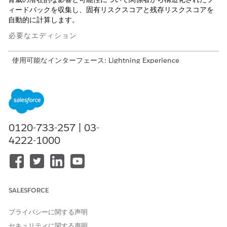
ィードバックを収集し、固有リスクスコアと残存リスクスコアを
自動的に計算します。
必要なエディション
使用可能なインターフェース: Lightning Experience
使用可能なエディション: Agentforce IT Service が付属する
Enterprise
Edition、
Performance
Edition、および
Unlimited
Edition。
必要なユーザー権限
0120-733-257 | 03-
4222-1000
リスク評価を作成する
「コンプライアンス管理者」
権限セット
リスク評価では、1 つのリスクの構造化されたレビューが固定さ
れます。レビューの責任者、入力が必要なタイミング、および関
SALESFORCE
係者が評価を行ったときの影響スコアと可能性スコアを取得しま
す。有効なスコアリング式セットでは、これらのスコアを使用し
て固有のリスクスコアを計算し、緩和策をリスクに対応付けると
プライバシーに関する声明
きに残りのスコアを再計算します。
セキュリティに関する声明