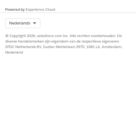
beoordeling moet zijn voltooid.
Powered by
Experience Cloud
Selecteer een status. Nieuwe evaluaties beginnen
doorgaans in Bezig.
Select Org
Nederlands
Sla uw wijzigingen op.
De evaluatie wordt weergegeven op het tabblad
© Copyright 2026, salesforce.com inc. Alle rechten voorbehouden. De
Evaluaties van de risicorecord. Van hieruit verzendt uw
diverse handelsmerken zijn eigendom van de respectieve eigenaren.
SFDC Netherlands BV, Gustav Mahlerlaan 2970, 1081 LA, Amsterdam,
team risicobeoordelingsenquêtes om input van
Nederland
belanghebbenden over impact en waarschijnlijkheid te
verzamelen. Zodra die scores zijn ingevoerd, berekent de
expressieset voor actieve scores de inherente risicoscore
voor de evaluatie en wordt de restscore bijgewerkt terwijl
verzachtende controles worden toegewezen aan het risico.
VOORBEELD: K1-EVALUATIE VOOR HET PHISHINGRISICO
VOOR NOORD-AMERIKA SALES
Stel dat uw nalevingsteam zojuist een risico op een
phishingaanval heeft geregistreerd voor de bedrijfseenheid
Verkoop Noord-Amerika en een baselinepositie wil