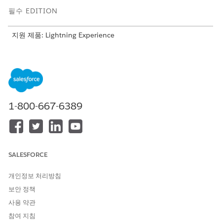
필수 EDITION
지원 제품: Lightning Experience
지원 제품: Agentforce IT 서비스가 포함된
Enterprise
,
Performance
및
Unlimited
Edition.
필요한 사용자 권한
위험 시나리오 만들기:
규정 준수 관리자 권한 집합
1-800-667-6389
위험 시나리오는 피싱 공격, 데이터 보존 실패 또는 공급 체인 위반
과 같이 조직이 직면하는 위험 범주를 설명하는 재사용 가능한 템플
릿입니다. 팀은 위험 시나리오 라이브러리에 시나리오를 저장하여
다른 사람이 새 위험을 등록할 때마다 동일한 정의, 범주, 소스 프레
SALESFORCE
임워크를 적용할 수 있으므로 위험 등록기에서 동일한 유형의 위험
이 일관되게 분류됩니다.
개인정보 처리방침
앱 시작 관리자에서 IT 규정 준수 앱으로 이동하여
위험 시나리
보안 정책
오 라이브러리
를 선택합니다.
사용 약관
추가
를 클릭한 다음, 이름, 설명, 범주 및 소스 프레임워크를 입
참여 지침
력합니다.