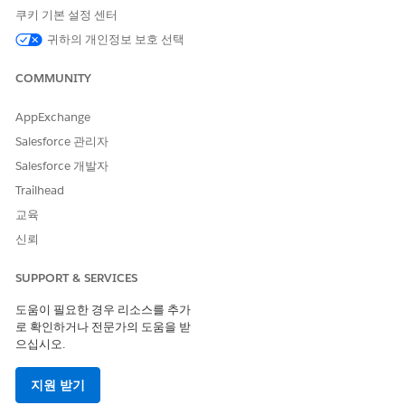
쿠키 기본 설정 센터
변경 사항을 저장합니다.
귀하의 개인정보 보호 선택
COMMUNITY
AppExchange
예: 피싱 위험 시나리오
조직이 모든 사업부 및 공급업체에서 피싱 공격 위협을 추적하는
Salesforce 관리자
방법을 표준화하려고 한다고 가정합니다. 다음 값을 사용하여 라
Salesforce 개발자
이브러리에 단일 위험 시나리오를 만듭니다.
Trailhead
이름: 피싱 공격
교육
설명: 공격자는 이메일, SMS 또는 메시징을 통해 신뢰할 수
있는 소스를 가리키고 자격 증명을 훔치거나 악성웨어를 전
신뢰
달하려고 시도합니다.
범주: 사이버 보안
SUPPORT & SERVICES
소스 프레임워크: ISO/IEC 27001:2022
도움이 필요한 경우 리소스를 추가
이제 특정 사업부, 공급업체 또는 자산에 대한 피싱 관련 위험을
로 확인하거나 전문가의 도움을 받
등록하는 모든 사람은 이 시나리오를 템플릿으로 선택할 수 있습
으십시오.
니다. 위험 레코드는 시나리오의 설명, 범주, 프레임워크를 상속
하므로 피싱 위험은 생성자 또는 시기에 관계없이 전체 위험 레
지원 받기
지스터에서 동일한 방식으로 분류됩니다.