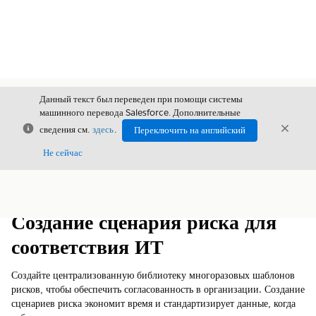
Данный текст был переведен при помощи системы
машинного перевода Salesforce. Дополнительные
Закрыть
Закры
сведения см.
здесь
.
Переключить на английский
Закрыт
Не сейчас
Содержание
Показать содержание
Создание сценария риска для
соответствия ИТ
Создайте централизованную библиотеку многоразовых шаблонов
рисков, чтобы обеспечить согласованность в организации. Создание
сценариев риска экономит время и стандартизирует данные, когда