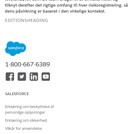
tilknyt derefter det rigtige omfang til hver risikoregistrering, så
dens påvirkning er baseret i den virkelige kontekst.
EDITIONSHEADING
Tilgængelig i: Lightning Experience
Tilgængelig i:
Enterprise
,
Performance
og
Unlimited
Edition
med Agentforce IT Service.
1-800-667-6389
BRUGERTILLADELSER PÅKRÆVET
Hvis du vil definere
Tilladelsessættet
risikospørgsmålstyper og
Compliance Admin
anvende risikospørgsmål:
SALESFORCE
Opret en Anvendelsesområdetype for risiko
Erklæring om beskyttelse af
En registrering for en Risk Scope Type (Risikoanvendelsestype)
personlige oplysninger
repræsenterer en bred kategori, der bruges til at definere,
Erklæring om sikkerhed
hvad en risiko gælder for, f.eks. Cloud-område,
Vilkår for anvendelse
forretningsenhed, konfigurationselement eller leverandør.