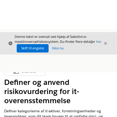
Denne tekst er oversat ved hjælp af Salesforce-
maskinoversættelsessystem. Du finder flere detaljer
her
.
Luk
Luk
Luk
Skift til engelsk
Ikke nu
Indhold
Vis indholdsfortegnelse
Definer og anvend
risikovurdering for it-
overensstemmelse
Definer kategorierne af it-aktiver, forretningsenheder og
leverandører, som dit team bruger til at omfatte risici, og