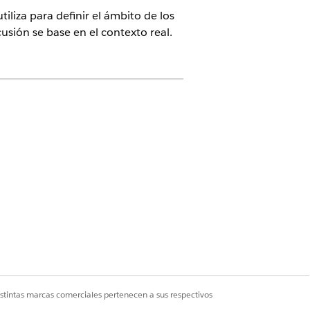
iliza para definir el ámbito de los
usión se base en el contexto real.
istrador de cumplimiento
ir a qué se aplica un riesgo, como
ámbito
de riesgo.
e.
istintas marcas comerciales pertenecen a sus respectivos