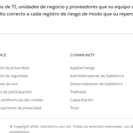
os de TI, unidades de negocio y proveedores que su equipo ut
bito correcto a cada registro de riesgo de modo que su reperc
ence
rise
,
Performance
y
Unlimited
con Agentforce IT Service.
RCE
COMMUNITY
PERMISOS DE USUARIO NECESARIOS
ón de privacidad
AppExchange
riesgo y aplicar ámbitos de riesgo:
Conjunto de permisos Admin
ón de seguridad
Administradores de Salesforce
nes de uso
Desarrolladores de Salesforce
iesgo
es de participación
Trailhead
 preferencias de cookies
Capacitación
 riesgo representa una categoría amplia utilizada para defin
 opciones de privacidad
Trust
gocio, Elemento de configuración o Proveedor.
ión, vaya a la aplicación Cumplimiento de TI y seleccione
Tipo de 
 un nombre y una descripción que describan la categoría clarament
© Copyright 2026, Salesforce.com Inc. Todos los derechos reservados. Las d
propietarios.