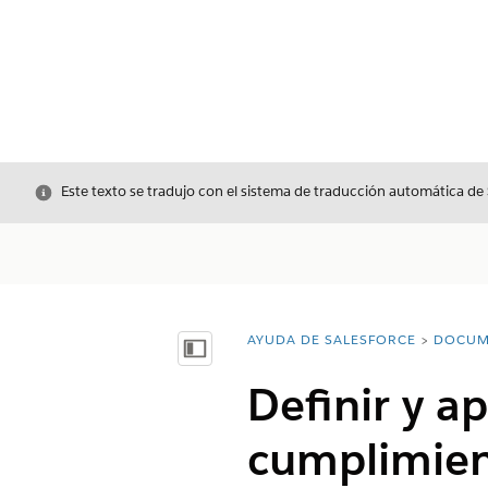
Cerrar
Este texto se tradujo con el sistema de traducción automática de
AYUDA DE SALESFORCE
DOCUM
Usted está aquí:
Mostrar índice de materias
Definir y a
cumplimien