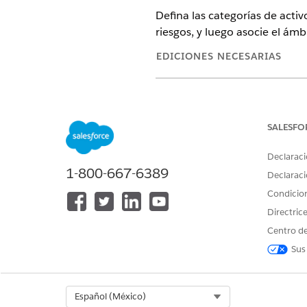
Defina las categorías de activ
riesgos, y luego asocie el ám
EDICIONES NECESARIAS
Disponible en: Lightning Experi
Disponible en: Ediciones
Enterp
SALESFO
Declaraci
1-800-667-6389
Para definir tipos de ámbito de 
Declaraci
Condicio
Crear un tipo de ámbito de r
Directric
Centro de
Un registro Tipo de ámbito de
Sus
Región de nube, Unidad de ne
Desde el Iniciador de aplicac
Haga clic en
Nuevo
e ingrese
Select Org
Español (México)
Guarde sus cambios.