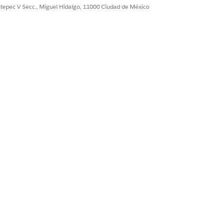
ultepec V Secc., Miguel Hidalgo, 11000 Ciudad de México
iento de TI incluyen:
íficos, como AWS US-East-1 o Azure
e Norteamérica o Ingeniería de EMEA.
 aplicaciones específicos en su CMDB.
 externalizados o proveedores de
cisco o un centro de desarrollo en
bito de riesgo. la instancia
o coherente, defina sus tipos de
an.