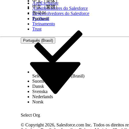
中文（简体）
com antecedência e aplicar escopos específicos a r
AppExchange
中文（繁體）
Administradores do Salesforce
Vá para o registro de risco que você deseja definir.
한국어
Desenvolvedores do Salesforce
Na guia
Relacionado
, clique em
Adicionar escopo 
Trailhead
Русский
Selecione o escopo de risco a aplicar e salve suas 
Treinamento
Trust
Português (Brasil)
Exemplo: escopo do risco de phishing para vendas da A
Suponha que sua equipe de conformidade tenha re
Vendas da América do Norte e agora queira registr
dois escopos de risco ao registro de risco:
Select Org
Português (Brasil)
Tipo de escopo de risco: Unidade de negócios. Es
Suomi
Tipo de escopo de risco: Item de configuração. Es
Dansk
Norte).
Svenska
Nederlands
Juntos, estes informam à sua equipe exatamente a 
Norsk
vendas da América do Norte, não por outras regiõ
Select Org
© Copyright 2026, Salesforce.com Inc. Todos os direitos re