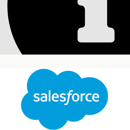
Definir e aplicar o 
conformidade de T
Defina as categorias de ativos de TI, unidades de 
associe o escopo certo a cada registro de risco p
Edições obrigatórias
Disponível em: Lightning Experience
Disponível em: Edições
Enterprise
,
Performance
Pe
Para definir tipos de escopo de risco e aplicar esc
Fechar
Criar um tipo de escopo de risco
Este texto foi traduzido pelo sistema de tradução automática da Salesforce. Mais detalhes
aq
Um registro de Tipo de escopo de risco representa
de nuvem, Unidade de negócios, Item de configur