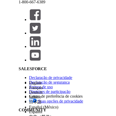
1-800-667-6389
No Iniciador de aplicativos, acesse o aplicativo 
Clique em
Novo
e insira um nome e uma descriçã
Salve suas alterações.
Fechar
Fechar
Tipos de escopo de risco comuns
Salesforce Help | Article
As categorias que a maioria das equipes define pa
Região de nuvem. Para riscos relacionados a data
Unidade de negócios. Para riscos no escopo de u
Item de configuração. Para riscos que se aplicam 
SALESFORCE
Fornecedor. Para riscos introduzidos por terceiro
Escritório físico. Para riscos vinculados a um d
Declaração de privacidade
Bangalore.
Declaração de segurança
English
Termos de uso
Français
Diretrizes de participação
Deutsch
Aplicar um escopo de risco a um risco
Centro de preferência de cookies
Italiano
Suas opções de privacidade
日本語
Quando um tipo de escopo de risco é aplicado a um 
Español (México)
COMMUNITY
específica vinculada a um registro de risco individ
Español