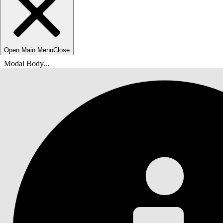
Open Main Menu
Close
Modal Body...
Você está aqui:
Ajuda do Salesforce
Documentação
Serviço de TI do Agentforce