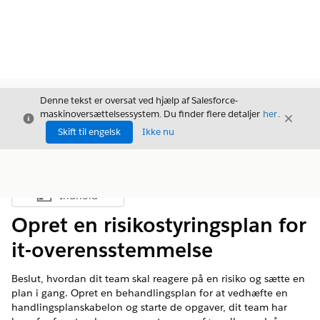
Denne tekst er oversat ved hjælp af Salesforce-
maskinoversættelsessystem. Du finder flere detaljer
her
.
Luk
Luk
Luk
Skift til engelsk
Ikke nu
Indhold
Vis indholdsfortegnelse
Opret en risikostyringsplan for
it-overensstemmelse
Beslut, hvordan dit team skal reagere på en risiko og sætte en
plan i gang. Opret en behandlingsplan for at vedhæfte en
handlingsplanskabelon og starte de opgaver, dit team har