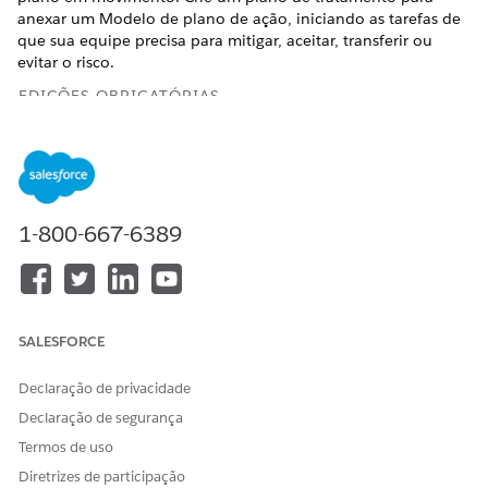
anexar um Modelo de plano de ação, iniciando as tarefas de
que sua equipe precisa para mitigar, aceitar, transferir ou
evitar o risco.
EDIÇÕES OBRIGATÓRIAS
Disponível em: Lightning Experience
Disponível em: Edições
Enterprise
,
Performance
e
Unlimited
com o Serviço de TI Agentforce.
1-800-667-6389
PERMISSÕES DE USUÁRIO NECESSÁRIAS
Para criar um plano de
Conjunto de permissões de
tratamento de risco:
Administrador de
conformidade
SALESFORCE
Um plano de tratamento de risco registra a estratégia que sua
Declaração de privacidade
organização está adotando para um risco específico e anexa o
Declaração de segurança
Modelo de plano de ação que conduz o trabalho. O modelo
escolhido determina se o plano gera tarefas focadas na
Termos de uso
implementação de controles (minimizar), formalizar a
Diretrizes de participação