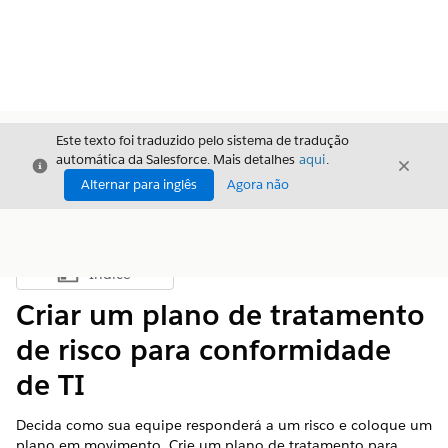
Este texto foi traduzido pelo sistema de tradução
automática da Salesforce. Mais detalhes
aqui
.
Fechar
Fecha
Fechar
Alternar para inglês
Agora não
Índice
Mostrar índice
Criar um plano de tratamento
de risco para conformidade
de TI
Decida como sua equipe responderá a um risco e coloque um
plano em movimento. Crie um plano de tratamento para