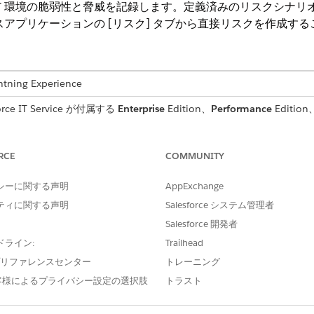
T 環境の脆弱性と脅威を記録します。定義済みのリスクシナリ
スアプリケーションの [リスク] タブから直接リスクを作成す
ng Experience
e IT Service が付属する
Enterprise
Edition、
Performance
Editi
必要なユーザー権限
RCE
COMMUNITY
「コンプライアンス管理者」
シーに関する声明
AppExchange
IT 環境で認識した特定の脅威 (特定のテナントに対するフィ
ティに関する声明
Salesforce システム管理者
表します。ほとんどのリスクはライブラリのリスクシナリオか
Salesforce 開発者
カテゴリ、ソースフレームワークを継承します。どのシナリオに
ドライン:
Trailhead
す。
e プリファレンスセンター
トレーニング
IT Compliance アプリケーションに移動し、[
Risk Scenario Librar
客様によるプライバシー設定の選択肢
トラスト
ンをクリックし、[
リスクを登録
] を選択します。既存のシナリオから