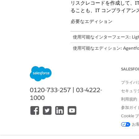
リスクレコードを作成して、I
ることも、IT コンプライアン
必要なエディション
使用可能なインターフェース: Lightni
使用可能なエディション: Agentforc
SALESFO
リスクを登録する
プライバ
リスクレコードは、チームが 
0120-733-257 | 03-4222-
セキュリ
のデータ保持の失敗など) を
1000
利用規約
ドは標準化された名前、説明、
参加ガイ
ブから直接リスクを登録しま
Cooki
アプリケーションランチャーから、
お
ます。
[
追加]
の横にあるドロップダウ