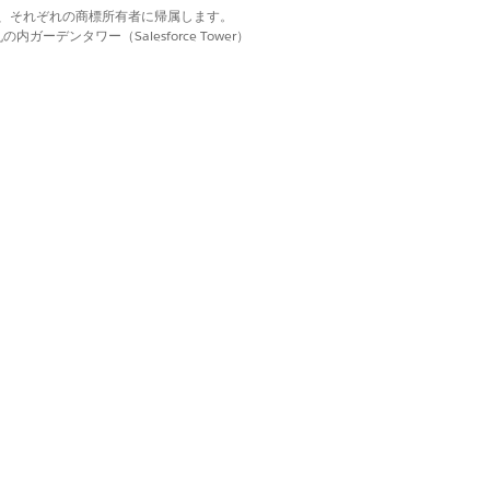
d. それぞれの商標は、それぞれの商標所有者に帰属します。
ーデンタワー（Salesforce Tower）
ど、同じシナリオで構築された他のリスク
取得する価値のある詳細がある場合に絞り
所有者)。
商品。範囲は、抽象的なシナリオを追跡可能な
米の営業ビジネスユニットに固有の
のデフォルトを継承しますが、アク
頼できるソースになりすまして、ログイン