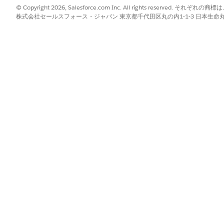
ster Risk (リスク
の登録)] を選択します。
© Copyright 2026, Salesforce.com Inc. All rights reserve
株式会社セールスフォース・ジャパン 東京都千代田区丸の内1-1-3 日本生命丸の内ガ
リスクの名前。影響を受けるビジネスユニット、ベンダー、納入商品な
す。
オの説明を継承します。このリスクに特定の脅威ベクトルや環境など、
承されます。
者 (通常はリスクマネージャー、セキュリティリード、ビジネスユニット
スク範囲)。リスクが適用されるビジネスユニット、ベンダー、設定項目、納入
ものです。
ットのフィッシングリスクの登録
ームがライブラリのフィッシング攻撃シナリオを使用して、北
を登録しているとします。新しいリスクレコードは、シナリオ
詳細を追加します。
 Attack — North America Sales (フィッシング攻撃 — 北米セールス)
ィッシング攻撃 (ライブラリからリンク)
ら継承されます。攻撃者は、メール、SMS、またはメッセージングで信
ルウェアを配信しようとします。