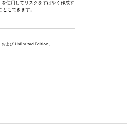
オを使用してリスクをすばやく作成す
ることもできます。
on、および
Unlimited
Edition。
権限セット
ッシング攻撃や特定の顧客データセット
ら登録されているため、新しいレコー
も適合しない場合は、[リスク] タ
y
(リスクシナリオライブラリ)] を選択し
開始するには、代わりにそのシナリオの横に