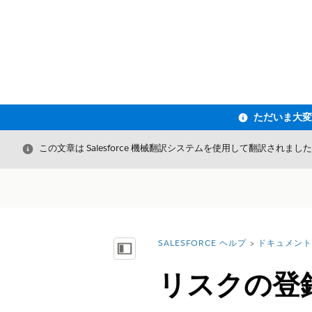
閉じる
この文章は Salesforce 機械翻訳システムを使用して翻訳されまし
SALESFORCE ヘルプ
ドキュメント
詳細情報:
目次を表示
リスクの登