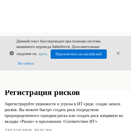
Данный текст был переведен при помощи системы
машинного перевода Salesforce. Дополнительные
Закрыть
Закры
сведения см.
здесь
.
Переключить на английский
Закрыт
Не сейчас
Содержание
Показать содержание
Регистрация рисков
Зарегистрируйте уязвимости и угрозы в ИТ-среде, создав записи
рисков. Вы можете быстро создать риск посредством
предопределенного сценария риска или создать риск напрямую во
вкладке «Риски» в приложении «Соответствие ИТ».
ТРЕБУЕМЫЕ ВЕРСИИ