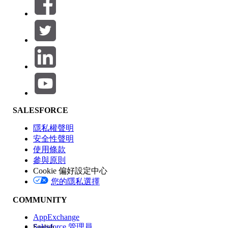
篩選器 (0)
選取篩選
新增
產品區域
SALESFORCE
功能影響
隱私權聲明
安全性聲明
使用條款
參與原則
Cookie 偏好設定中心
版本
您的隱私選擇
COMMUNITY
AppExchange
Salesforce 管理員
English