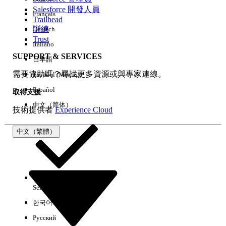
Salesforce 開發人員
Français
經驗
Trailhead
訓練
Deutsch
Trust
Italiano
SUPPORT & SERVICES
日本語
全部清除
完成
需要協助嗎？尋找更多資源或與專家連線。
Español (México)
Español
取得支援
中文（简体）
技術提供者
Experience Cloud
中文（繁體）
Select Org
中文（繁體）
한국어
Русский
沒有結果