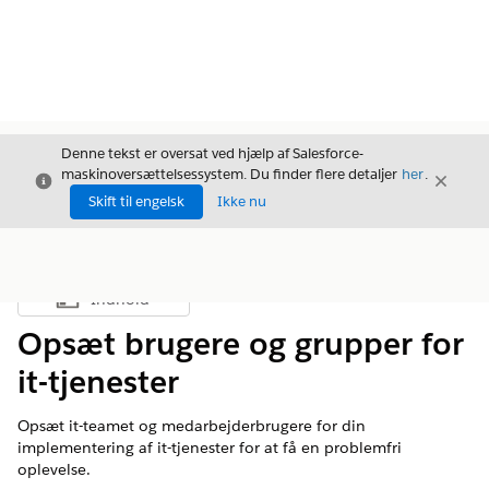
Denne tekst er oversat ved hjælp af Salesforce-
maskinoversættelsessystem. Du finder flere detaljer
her
.
Luk
Luk
Luk
Skift til engelsk
Ikke nu
Indhold
Vis indholdsfortegnelse
Opsæt brugere og grupper for
it-tjenester
Opsæt it-teamet og medarbejderbrugere for din
implementering af it-tjenester for at få en problemfri
oplevelse.