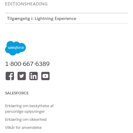
EDITIONSHEADING
Tilgængelig i: Lightning Experience
Tilgængelig i:
Enterprise
,
Performance
og
Unlimited
Edition
med Agentforce IT Service.
Opsæt it-team
Opret de nødvendige it-teambrugere for it-tjenester i
henhold til forskellige personaer. Opsæt derefter vigtige
1-800-667-6389
grupper og køer for at aktivere intelligent distribution,
automatiseret arbejdstildeling og krydsteamsamarbejde
for din it-serviceorganisation.
Opsæt medarbejdere for it-tjenester
SALESFORCE
Hvis du vil levere en problemfri serviceoplevelse, skal du
oprette medarbejderregistreringer ved brug af de
relevante licenser og tildele de nødvendige rettigheder for
Erklæring om beskyttelse af
personlige oplysninger
at sikre, at de har det rigtige niveau af adgang og support.
Erklæring om sikkerhed
Migrer Customer Community Plus-brugere til Unified
Vilkår for anvendelse
Employee-licensen