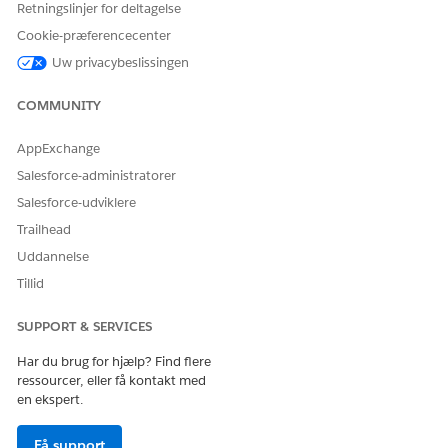
Migrer dine eksisterende medarbejderbrugere i Agentforce
Retningslinjer for deltagelse
IT Service fra Customer Community Plus-licenser (CCP) til
Cookie-præferencecenter
den forenede medarbejderlicens (UEL) i en enkelt
Uw privacybeslissingen
massehandling. Kør migreringsværktøjet UEL fra
Opsætning for at standardisere på en enkelt licenmodel
COMMUNITY
og etablere medarbejdere som Salesforce-
standardbrugere.
AppExchange
Salesforce-administratorer
Salesforce-udviklere
LØSTE DENNE ARTIKEL DIT PROBLEM?
Trailhead
Giv os besked, så vi kan forbedre os!
Uddannelse
Tillid
Ja
Nej
SUPPORT & SERVICES
Har du brug for hjælp? Find flere
ressourcer, eller få kontakt med
en ekspert.
Få support