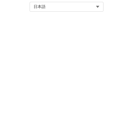
この記事で問題は解決されましたか
Select Org
日本語
ご意見をお待ちしております。