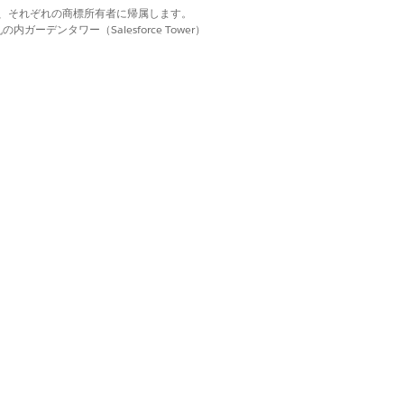
d. それぞれの商標は、それぞれの商標所有者に帰属します。
はい
いいえ
ーデンタワー（Salesforce Tower）