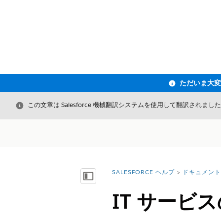
閉じる
この文章は Salesforce 機械翻訳システムを使用して翻訳されまし
SALESFORCE ヘルプ
ドキュメント
詳細情報:
目次を表示
IT サー