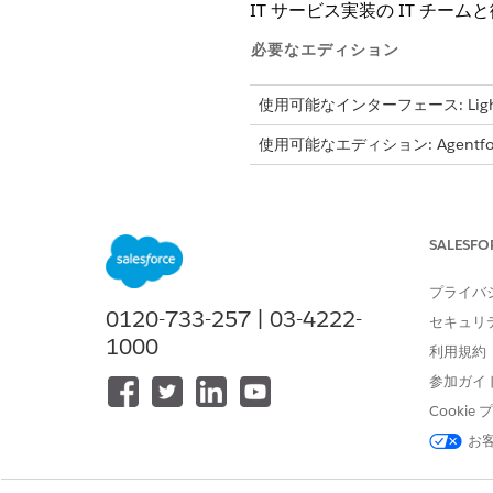
IT サービス実装の IT チ
必要なエディション
使用可能なインターフェース: Lightni
使用可能なエディション: Agentforc
IT チームの設定
さまざまな人格に応じて、IT 
インテリジェントなルーティン
SALESFO
IT サービスの従業員の設定
プライバ
シームレスなサービス環境を提
0120-733-257 | 03-4222-
クセスとサポートを提供する必
セキュリ
1000
利用規約
Customer Community
Agentforce IT Servi
参加ガイ
します。[設定] から UEL 
Cooki
お