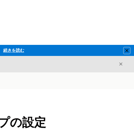
続きを読む
Clo
閉じ
閉じる
ープの設定