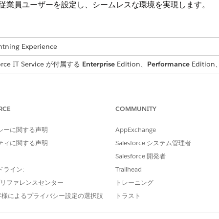
ームと従業員ユーザーを設定し、シームレスな環境を実現します。
ng Experience
e IT Service が付属する
Enterprise
Edition、
Performance
Editi
サービスに必要な IT チームユーザーを作成します。次に、重要なグルー
グ、自動作業割り当て、チーム間のコラボレーションを有効にします。
RCE
COMMUNITY
シーに関する声明
AppExchange
供するには、適切なライセンスを使用して従業員レコードを作成し、必
要があります。
ティに関する声明
Salesforce システム管理者
Salesforce 開発者
 Plus ユーザーの統合従業員ライセンスへの移行
ceの既存の従業員ユーザーをCustomer Community Plus(CCP)ライセ
ドライン:
Trailhead
移行ツールを実行して、1 つのライセンスモデルで標準化し、従業員を標準 Sa
e プリファレンスセンター
トレーニング
客様によるプライバシー設定の選択肢
トラスト