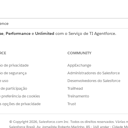
ience
se
,
Performance
e
Unlimited
com o Serviço de TI Agentforce.
da equipe de TI para serviços de TI de acordo com diferentes perso
RCE
COMMUNITY
ar o roteamento inteligente, a atribuição de trabalho automatizada 
.
o de privacidade
AppExchange
serviços de TI
ão de segurança
Administradores do Salesforce
ncia de serviço perfeita, você deve criar registros de funcionário
e uso
Desenvolvedores do Salesforce
ários para garantir que eles tenham o nível certo de acesso e suport
s de participação
Trailhead
e de clientes Plus para a licença de funcionário unificada
 preferência de cookies
Treinamento
ios existentes no Serviço de TI do Agentforce das licenças da Com
s opções de privacidade
Trust
nários (UEL) em uma única operação em massa. Execute a ferramen
delo de licenciamento e estabelecer funcionários como usuários p
© Copyright 2026, Salesforce.com Inc. Todos os direitos reservados. Várias m
Salesforce Brasil, Av. Jornalista Roberto Marinho, 85 - 14º andar - Cidade M