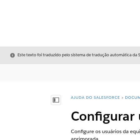
Fechar
Este texto foi traduzido pelo sistema de tradução automática da 
AJUDA DO SALESFORCE
DOCUM
Você está aqui:
Mostrar índice
Configurar 
Configure os usuários da equ
aprimorada.