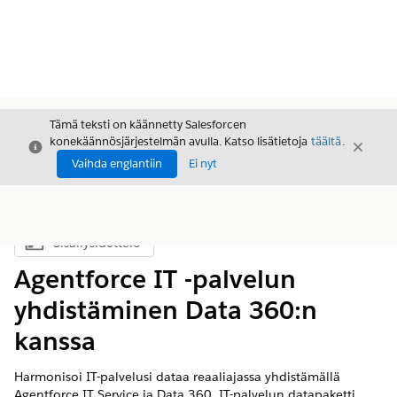
Tämä teksti on käännetty Salesforcen
konekäännösjärjestelmän avulla. Katso lisätietoja
täältä
.
Sulje
Sulje
Sulje
Vaihda englantiin
Ei nyt
Sisällysluettelo
Näytä sisällysluettelo
Agentforce IT -palvelun
yhdistäminen Data 360:n
kanssa
Harmonisoi IT-palvelusi dataa reaaliajassa yhdistämällä
Agentforce IT Service ja
Data 360
. IT-palvelun datapaketti