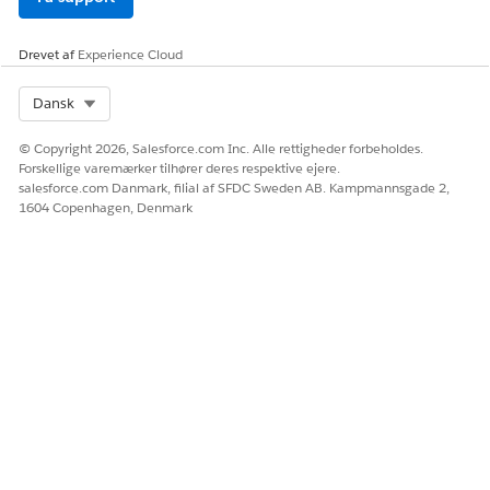
fokuserer på at hente
metadata og
skemastrukturer for dine
Drevet af
Experience Cloud
konfigurationselementer.
Dette sikrer, at klasser og
Select Org
Dansk
strukturer i dine data er
nøjagtigt repræsenteret og
tilknyttet i systemet.
© Copyright 2026, Salesforce.com Inc. Alle rettigheder forbeholdes.
Forskellige varemærker tilhører deres respektive ejere.
Relationship (Relation)
Relationsdatastreamen er
salesforce.com Danmark, filial af SFDC Sweden AB. Kampmannsgade 2,
designet til at hente data
1604 Copenhagen, Denmark
om, hvordan forskellige
konfigurationselementer
interagerer og opretter
forbindelse med hinanden.
Disse data er vigtige for
tilknytning af
infrastruktursafhængigheder
, udførelse af
grundlæggende
årsagsanalyser og forståelse
af påvirkningen af
foreslåede ændringer.
Værdi
Datastreamen Værdi