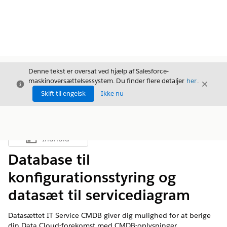
Denne tekst er oversat ved hjælp af Salesforce-
maskinoversættelsessystem. Du finder flere detaljer
her
.
Luk
Luk
Luk
Skift til engelsk
Ikke nu
Indhold
Vis indholdsfortegnelse
Database til
konfigurationsstyring og
datasæt til servicediagram
Datasættet IT Service CMDB giver dig mulighed for at berige
din Data Cloud-forekomst med CMDB-oplysninger