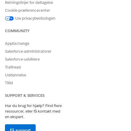
Konfigurationselement er
Retningslinjer for deltagelse
grundlaget for dine CMDB-
Cookie-præferencecenter
data. Den forbinder
grundlæggende data om de
Uw privacybeslissingen
fysiske og logiske
komponenter i din it-
COMMUNITY
infrastruktur, f.eks. servere,
applikationer og
AppExchange
netværksenheder, hvilket
sikrer en forenet visning af
Salesforce-administratorer
dine aktiver.
Salesforce-udviklere
Attribut
Attributdatastreamen henter
Trailhead
de specifikke egenskaber og
egenskaber, der er knyttet til
Uddannelse
dine
Tillid
konfigurationselementer.
Dette giver de detaljerede
SUPPORT & SERVICES
detaljer, der er nødvendige
for infrastrukturanalyser,
Har du brug for hjælp? Find flere
f.eks. IP-adresser,
ressourcer, eller få kontakt med
operativsystemer og
en ekspert.
hardware-specifikationer.
Definition
Datastreamen Definition
Få support